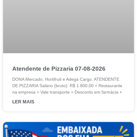
Atendente de Pizzaria 07-08-2026
DONA Mercado, Hortifruti e Adega Cargo: ATENDENTE
DE PIZZARIA Salário (bruto): R$ 1.800,00 + Restaurante
na empresa + Vale transporte + Desconto em farmácia +
LER MAIS