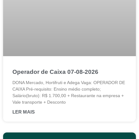
Operador de Caixa 07-08-2026
DONA Mercado, Hortifruti e Adega Vaga: OPERADOR DE
CAIXA Pré-requisito: Ensino médio completo;
Salário(bruto): R$ 1.700,00 + Restaurante na empresa +
Vale transporte + Desconto
LER MAIS