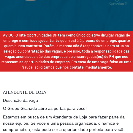
AVISO: O site Oportunidades DF tem como único objetivo divulgar vagas de
emprego e com isso ajudar tanto quem está à procura de emprego, quanto
quem busca contratar. Porém, o mesmo não é responsável e nem atua na
seleção ou contratação das vagas. e por isso, toda a responsabilidade das
vagas anunciadas são das empresas ou encarregadas(os) do RH que nos
repassam as oportunidades de emprego. Em caso de uma vaga falsa ou uma
fraude, solicitamos que nos contate imediatamente.
ATENDENTE DE LOJA
Descrição da vaga
O Grupo Granado abre as portas para você!
Estamos em busca de um Atendente de Loja para fazer parte da
nossa equipe. Se você é uma pessoa organizada, dinâmica e
comprometida, esta pode ser a oportunidade perfeita para você.