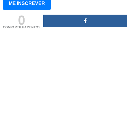
ME INSCREVER
0
COMPARTILHAMENTOS
(adsbygoogle = window.adsbygoogle || []).push({});
(adsbygoogle = window.adsbygoogle || []).push({});