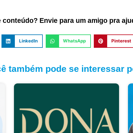
conteúdo? Envie para um amigo pra ajud
LinkedIn
WhatsApp
Pinterest
ê também pode se interessar po