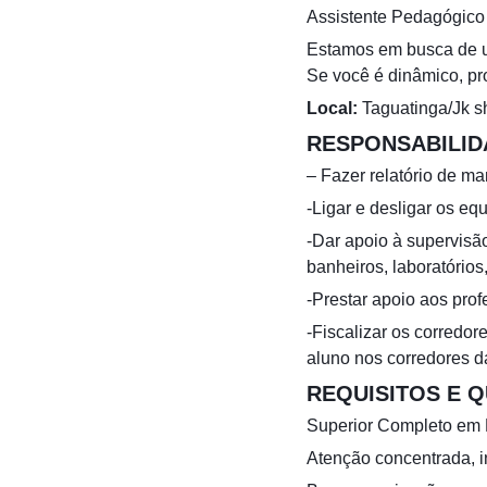
Assistente Pedagógico
Estamos em busca de um
Se você é dinâmico, pr
Local:
Taguatinga/Jk s
RESPONSABILID
– Fazer relatório de m
-Ligar e desligar os eq
-Dar apoio à supervisão
banheiros, laboratórios, 
-Prestar apoio aos pro
-Fiscalizar os corredo
aluno nos corredores da
REQUISITOS E 
Superior Completo em 
Atenção concentrada, in