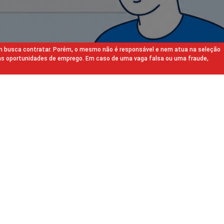
m busca contratar. Porém, o mesmo não é responsável e nem atua na seleção
as oportunidades de emprego. Em caso de uma vaga falsa ou uma fraude,