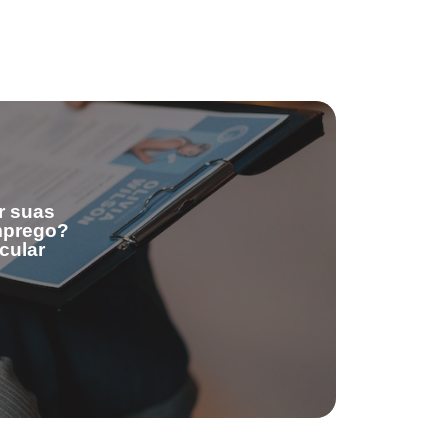
r suas
emprego?
cular