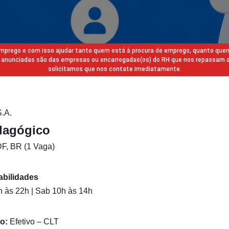
 emprego e com isso ajudar tanto quem está à procura de emprego, quanto que
gas anunciadas são das empresas ou encarregadas(os) do RH que nos repassam 
solicitamos que nos contate imediatamente.
.A.
dagógico
DF, BR (1 Vaga)
abilidades
 às 22h | Sab 10h às 14h
o:
Efetivo – CLT