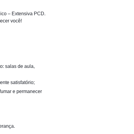
gico – Extensiva PCD.
ecer você!
o: salas de aula,
nte satisfatório;
o fumar e permanecer
derança.