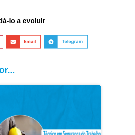
á-lo a evoluir
Email
Telegram
r...