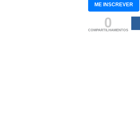
ME INSCREVER
0
COMPARTILHAMENTOS
(adsbygoogle = windo
[]).push({});