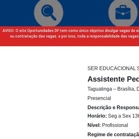
AVISO: O site Oportunidades DF tem como único objetivo divulgar vagas de
ou contratação das vagas. e por isso, toda a responsabilidade das va
SER EDUCACIONAL S
Assistente Pe
Taguatinga – Brasília, 
Presencial
Descrição e Respons
Horário:
Seg a Sex 13h
Nível:
Profissional
Regime de contrataçã