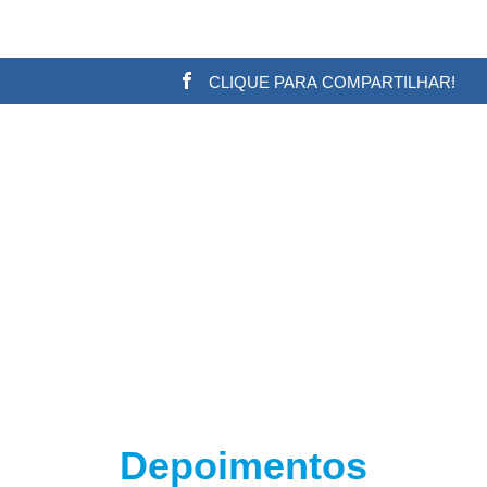
CLIQUE PARA COMPARTILHAR!
w.adsbygoogle || []).push({}); (adsbygoogle = window.a
Depoimentos