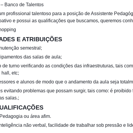
 – Banco de Talentos
 profissional talentoso para a posição de Assistente Pedagó
oativo e possui as qualificações que buscamos, queremos conh
hopping
ADES E ATRIBUIÇÕES
anutenção semestral;
uipamentos das salas de aula;
 de turno verificando as condições das infraestruturas, tais com
hall, etc;
fessores e alunos de modo que o andamento da aula seja totalme
res evitando problemas que possam surgir, tais como: é proibid
s salas.;
QUALIFICAÇÕES
Pedagogia ou área afim.
teligência não verbal, facilidade de trabalhar sob pressão e li