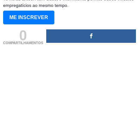
empregatícios ao mesmo tempo.
ME INSCREVER
0
COMPARTILHAMENTOS
(adsbygoogle = window.adsbygoogle || []).push({});
(adsbygoogle = window.adsbygoogle || []).push({});