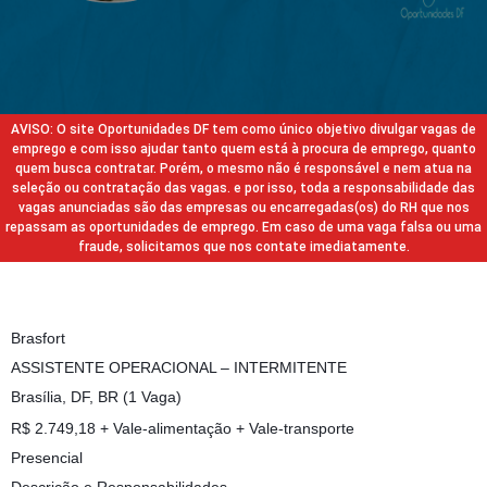
AVISO: O site Oportunidades DF tem como único objetivo divulgar vagas de
emprego e com isso ajudar tanto quem está à procura de emprego, quanto
quem busca contratar. Porém, o mesmo não é responsável e nem atua na
seleção ou contratação das vagas. e por isso, toda a responsabilidade das
vagas anunciadas são das empresas ou encarregadas(os) do RH que nos
repassam as oportunidades de emprego. Em caso de uma vaga falsa ou uma
fraude, solicitamos que nos contate imediatamente.
Brasfort
ASSISTENTE OPERACIONAL – INTERMITENTE
Brasília, DF, BR (1 Vaga)
R$ 2.749,18 + Vale-alimentação + Vale-transporte
Presencial