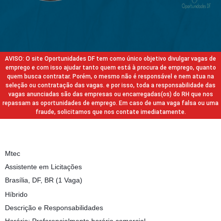
AVISO: O site Oportunidades DF tem como único objetivo divulgar vagas de
emprego e com isso ajudar tanto quem está à procura de emprego, quanto
quem busca contratar. Porém, o mesmo não é responsável e nem atua na
seleção ou contratação das vagas. e por isso, toda a responsabilidade das
vagas anunciadas são das empresas ou encarregadas(os) do RH que nos
repassam as oportunidades de emprego. Em caso de uma vaga falsa ou uma
fraude, solicitamos que nos contate imediatamente.
Mtec
Assistente em Licitações
Brasília, DF, BR (1 Vaga)
Híbrido
Descrição e Responsabilidades