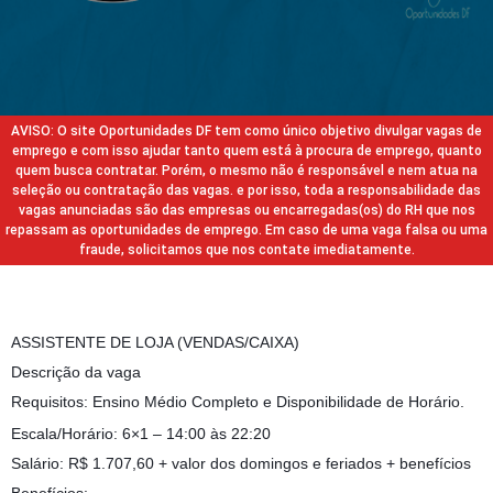
AVISO: O site Oportunidades DF tem como único objetivo divulgar vagas de
emprego e com isso ajudar tanto quem está à procura de emprego, quanto
quem busca contratar. Porém, o mesmo não é responsável e nem atua na
seleção ou contratação das vagas. e por isso, toda a responsabilidade das
vagas anunciadas são das empresas ou encarregadas(os) do RH que nos
repassam as oportunidades de emprego. Em caso de uma vaga falsa ou uma
fraude, solicitamos que nos contate imediatamente.
ASSISTENTE DE LOJA (VENDAS/CAIXA)
Descrição da vaga
Requisitos: Ensino Médio Completo e Disponibilidade de Horário.
Escala/Horário: 6×1 – 14:00 às 22:20
Salário: R$ 1.707,60 + valor dos domingos e feriados + benefícios