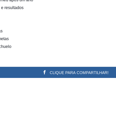
 e resultados
as
metas
chuelo
CLIQUE PARA COMPARTILHAR!
w.adsbygoogle || []).push({}); (adsbygoogle = window.a