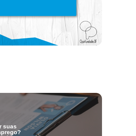
r suas
emprego?