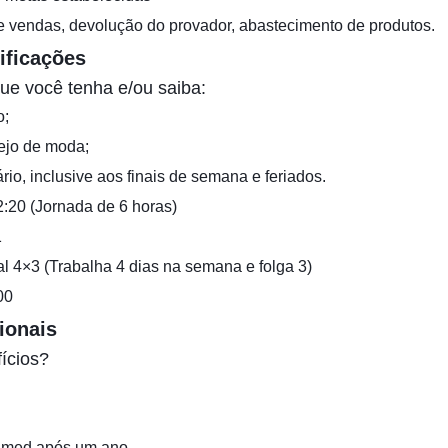
 vendas, devolução do provador, abastecimento de produtos.
ificações
ue você tenha e/ou saiba:
o;
rejo de moda;
rio, inclusive aos finais de semana e feriados.
2:20 (Jornada de 6 horas)
1
l 4×3 (Trabalha 4 dias na semana e folga 3)
00
ionais
ícios?
imed após um ano