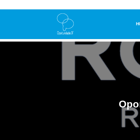
H
Opor