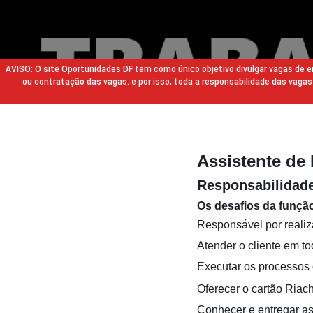
AVISO: O site Oportunidades DF tem como único objetivo divulgar vagas de
ou contratação das vagas. e por isso, toda a responsabilidade das va
Assistente de 
Responsabilidade
Os desafios da funçã
Responsável por realiz
Atender o cliente em to
Executar os processos 
Oferecer o cartão Riach
Conhecer e entregar a