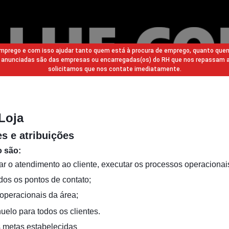
 emprego e com isso ajudar tanto quem está à procura de emprego, quanto que
gas anunciadas são das empresas ou encarregadas(os) do RH que nos repassam 
solicitamos que nos contate imediatamente.
Loja
s e atribuições
o são:
ar o atendimento ao cliente, executar os processos operacionai
dos os pontos de contato;
operacionais da área;
uelo para todos os clientes.
s metas estabelecidas