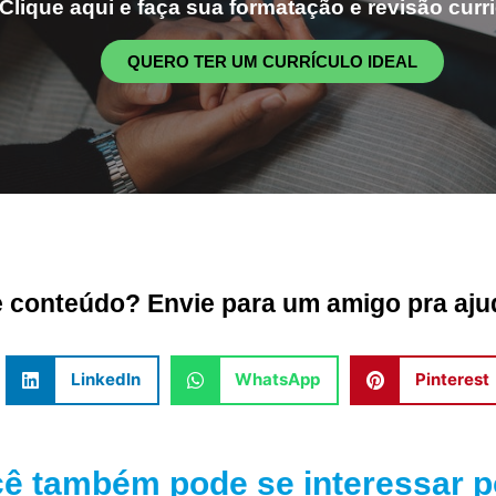
Clique aqui e faça sua formatação e revisão curri
QUERO TER UM CURRÍCULO IDEAL
conteúdo? Envie para um amigo pra ajud
LinkedIn
WhatsApp
Pinterest
ê também pode se interessar po