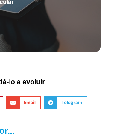
cular
á-lo a evoluir
Email
Telegram
r...