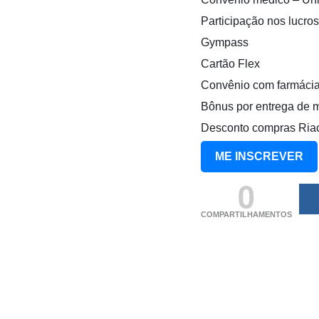
Participação nos lucros
Gympass
Cartão Flex
Convênio com farmáci
Bônus por entrega de 
Desconto compras Ria
ME INSCREVER
0
COMPARTILHAMENTOS
(adsbygoogle = windo
[]).push({});