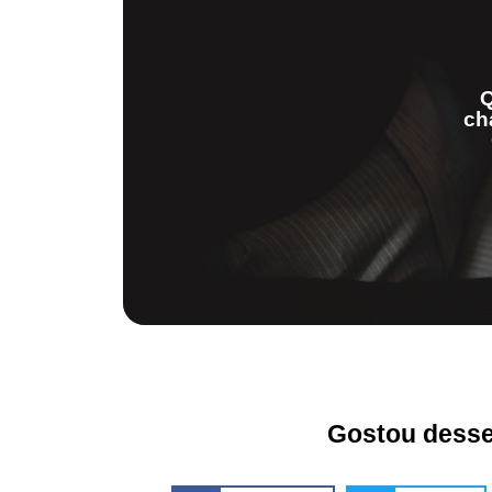
Q
ch
Gostou desse 