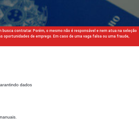
m busca contratar. Porém, o mesmo não é responsável e nem atua na seleção
as oportunidades de emprego. Em caso de uma vaga falsa ou uma fraude,
garantindo dados
manuais.