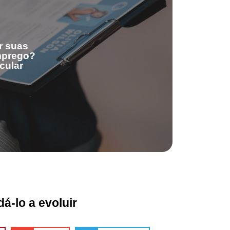
r suas
emprego?
cular
á-lo a evoluir