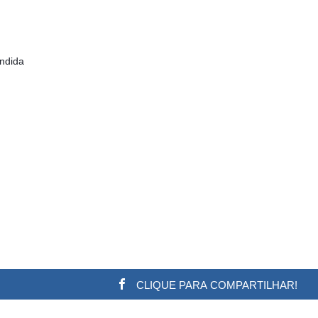
ndida
CLIQUE PARA COMPARTILHAR!
w.adsbygoogle || []).push({}); (adsbygoogle = window.a