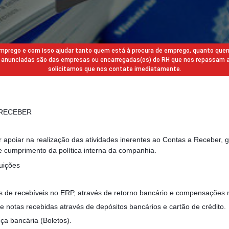
 emprego e com isso ajudar tanto quem está à procura de emprego, quanto que
gas anunciadas são das empresas ou encarregadas(os) do RH que nos repassam 
solicitamos que nos contate imediatamente.
 RECEBER
 apoiar na realização das atividades inerentes ao Contas a Receber, 
 e cumprimento da política interna da companhia.
uições
 de recebíveis no ERP, através de retorno bancário e compensações 
de notas recebidas através de depósitos bancários e cartão de crédito.
ça bancária (Boletos).