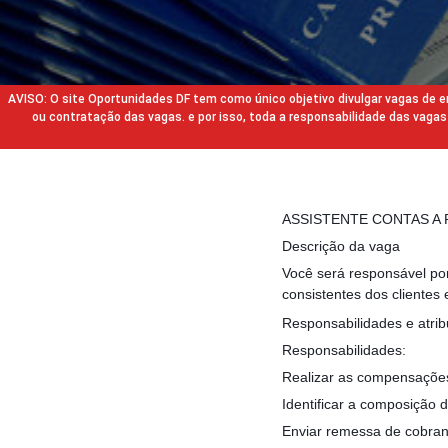
AVISO: O site Oportunidades DF tem como único objetivo divulgar vagas de
ou contratação das vagas. e por isso, toda a responsabilidade das va
ASSISTENTE CONTAS A
Descrição da vaga
Você será responsável por
consistentes dos clientes
Responsabilidades e atrib
Responsabilidades:
Realizar as compensações
Identificar a composição 
Enviar remessa de cobran