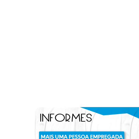
[]).push({});