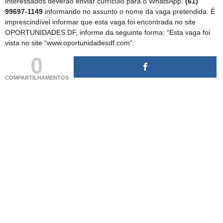
Interessados deverão enviar currículo para o WhatsApp:
(61)
99697-1149
informando no assunto o nome da vaga pretendida. É
imprescindível informar que esta vaga foi encontrada no site
OPORTUNIDADES DF, informe da seguinte forma: “Esta vaga foi
vista no site “www.oportunidadesdf.com“.
0
COMPARTILHAMENTOS
(adsbygoogle = window.adsbygoogle || []).push({});
(adsbygoogle = window.adsbygoogle || []).push({});