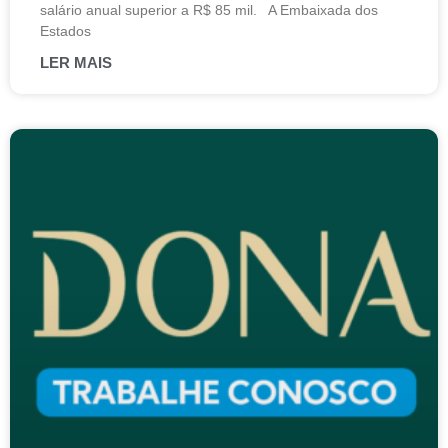
salário anual superior a R$ 85 mil. A Embaixada dos
Estados
LER MAIS