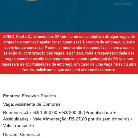
AVISO: O site Oportunidades DF tem como único objetivo divulgar vagas de
emprego e com isso ajudar tanto quem está à procura de emprego, quanto
quem busca contratar. Porém, o mesmo não é responsável e nem atua na
seleção ou contratação das vagas. e por isso, toda a responsabilidade das
vagas anunciadas são das empresas ou encarregadas(os) do RH que nos
repassam as oportunidades de emprego. Em caso de uma vaga falsa ou uma
fraude, solicitamos que nos contate imediatamente.
Empresa Enxovais Paulista
Vaga: Assistente de Compras
Remuneração: R$ 1.800,00 + R$ 200,00 (Produtividade +
Assiduidade) + Vale Alimentação: R$ 27,00 por dia (em dinheiro) +
Vale Transporte
Horário: Comercial