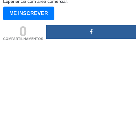
Experiência com área comercial.
ME INSCREVER
0
COMPARTILHAMENTOS
(adsbygoogle = window.adsbygoogle || []).push({});
(adsbygoogle = window.adsbygoogle || []).push({});