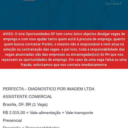
AVISO: O site Oportunidades DF tem como único objetivo divulgar vagas de
emprego e com isso ajudar tanto quem está à procura de emprego, quanto
quem busca contratar. Porém, o mesmo não é responsável e nem atua na
seleção ou contratação das vagas. e por isso, toda a responsabilidade das
vagas anunciadas são das empresas ou encarregadas(os) do RH que nos
repassam as oportunidades de emprego. Em caso de uma vaga falsa ou uma
fraude, solicitamos que nos contate imediatamente.
PERFECTA – DIAGNOSTICO POR IMAGEM LTDA
ASSISTENTE COMERCIAL
Brasília, DF, BR (1 Vaga)
R$ 2.015,00 + Vale-alimentação + Vale-transporte
Presencial