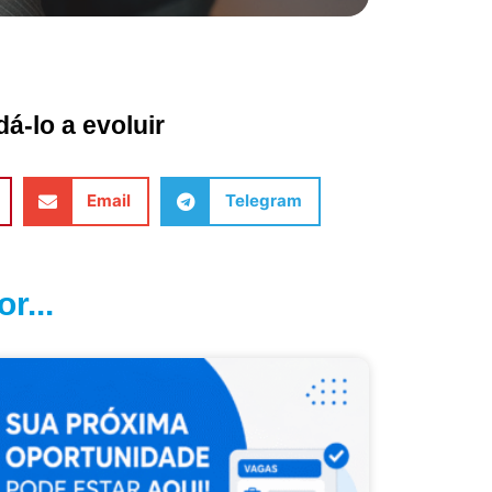
á-lo a evoluir
Email
Telegram
r...