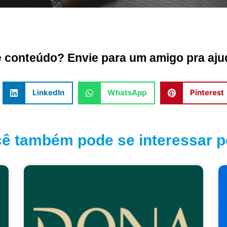
conteúdo? Envie para um amigo pra ajud
LinkedIn
WhatsApp
Pinterest
ê também pode se interessar po