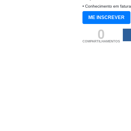
• Conhecimento em fatura
ME INSCREVER
0
COMPARTILHAMENTOS
(adsbygoogle = windo
[]).push({});