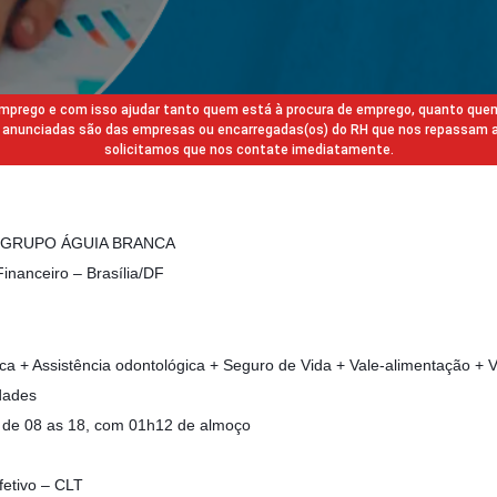
 emprego e com isso ajudar tanto quem está à procura de emprego, quanto que
gas anunciadas são das empresas ou encarregadas(os) do RH que nos repassam 
solicitamos que nos contate imediatamente.
 GRUPO ÁGUIA BRANCA
Financeiro – Brasília/DF
ica + Assistência odontológica + Seguro de Vida + Vale-alimentação + V
dades
 de 08 as 18, com 01h12 de almoço
fetivo – CLT