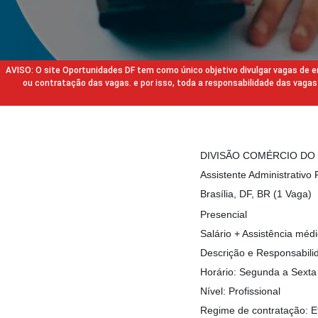
AVISO: O site Oportunidades DF tem como único objetivo divulgar vagas de
ou contratação das vagas. e por isso, toda a responsabilidade das va
DIVISÃO COMÉRCIO DO
Assistente Administrativo 
Brasília, DF, BR (1 Vaga)
Presencial
Salário + Assistência méd
Descrição e Responsabili
Horário: Segunda a Sexta
Nível: Profissional
Regime de contratação: E