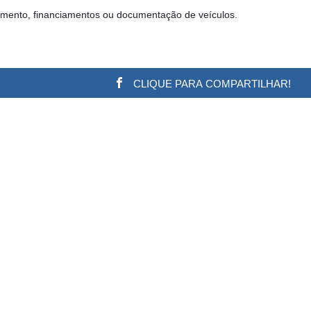
mento, financiamentos ou documentação de veículos.
CLIQUE PARA COMPARTILHAR!
w.adsbygoogle || []).push({}); (adsbygoogle = window.a