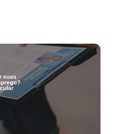
r suas
emprego?
cular