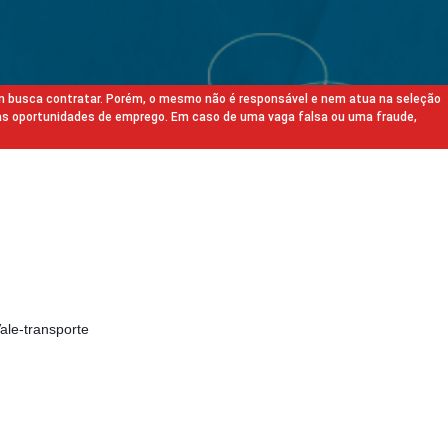
m busca contratar. Porém, o mesmo não é responsável e nem atua na seleção
as oportunidades de emprego. Em caso de uma vaga falsa ou uma fraude,
ale-transporte