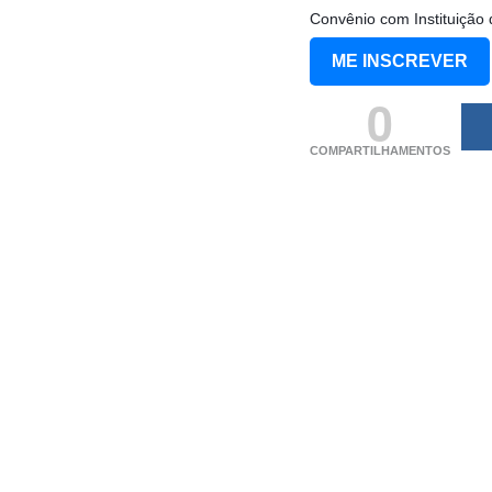
Convênio com Instituição 
ME INSCREVER
0
COMPARTILHAMENTOS
(adsbygoogle = windo
[]).push({});