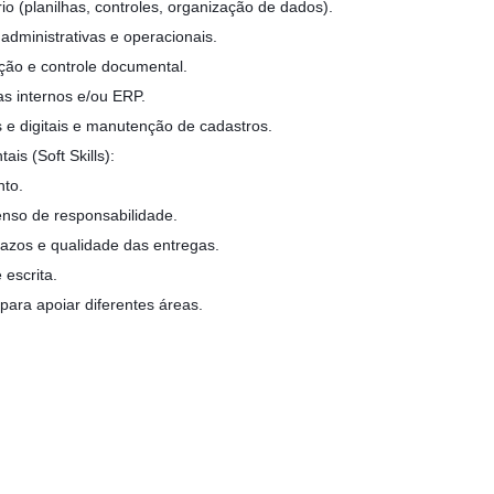
io (planilhas, controles, organização de dados).
dministrativas e operacionais.
ção e controle documental.
s internos e/ou ERP.
s e digitais e manutenção de cadastros.
is (Soft Skills):
nto.
enso de responsabilidade.
zos e qualidade das entregas.
escrita.
para apoiar diferentes áreas.