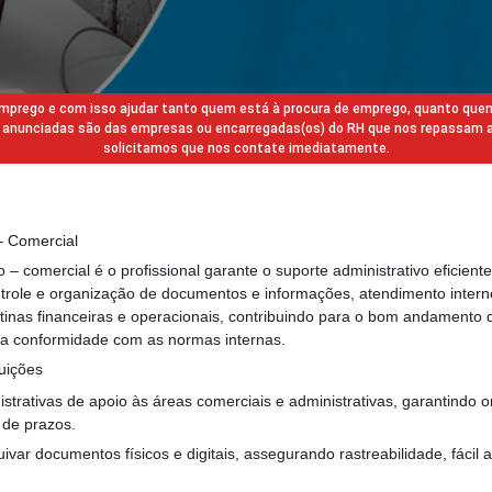
 emprego e com isso ajudar tanto quem está à procura de emprego, quanto que
gas anunciadas são das empresas ou encarregadas(os) do RH que nos repassam 
solicitamos que nos contate imediatamente.
 – Comercial
o – comercial é o profissional garante o suporte administrativo eficient
trole e organização de documentos e informações, atendimento intern
rotinas financeiras e operacionais, contribuindo para o bom andamento 
a conformidade com as normas internas.
uições
strativas de apoio às áreas comerciais e administrativas, garantindo o
de prazos.
uivar documentos físicos e digitais, assegurando rastreabilidade, fáci