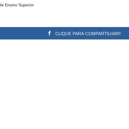
de Ensino Superior
CLIQUE PARA COMPARTILHAR!
w.adsbygoogle || []).push({}); (adsbygoogle = window.a