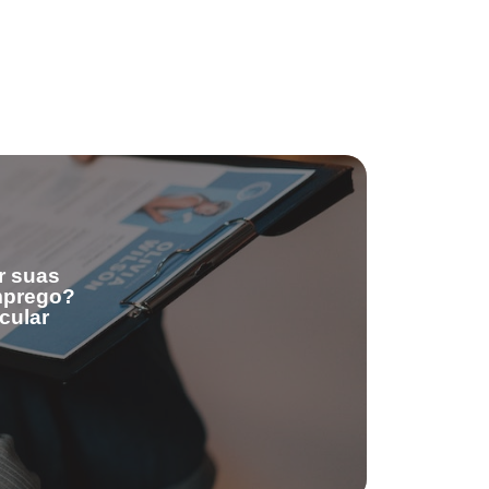
r suas
emprego?
cular