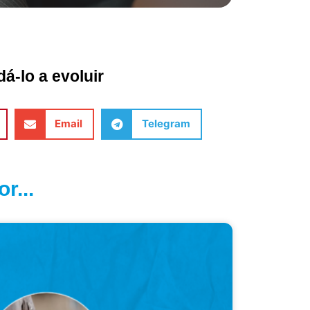
á-lo a evoluir
Email
Telegram
r...