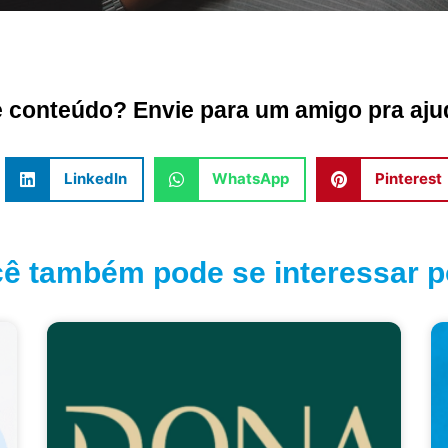
conteúdo? Envie para um amigo pra ajud
LinkedIn
WhatsApp
Pinterest
ê também pode se interessar po