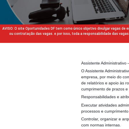
AVISO: O site Oportunidades DF tem como único objetivo divulgar vagas de
ou contratação das vagas. e por isso, toda a responsabilidade das va
Assistente Administrativo
O Assistente Administrativ
empresa, por meio do con
de relatórios e apoio às 
cumprimento de prazos e 
Responsabilidades e atrib
Executar atividades admini
processos e cumprimento 
Controlar, organizar e arq
com normas internas.