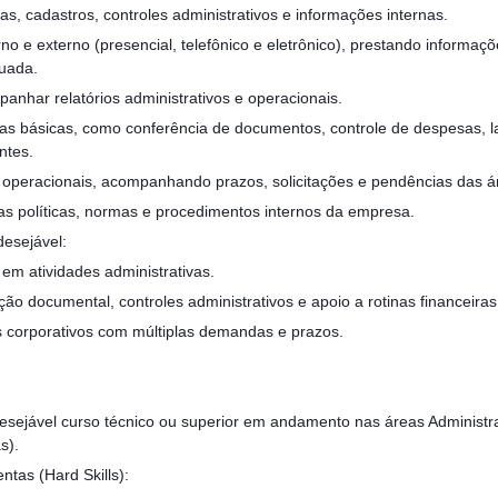
as, cadastros, controles administrativos e informações internas.
no e externo (presencial, telefônico e eletrônico), prestando informaç
uada.
panhar relatórios administrativos e operacionais.
iras básicas, como conferência de documentos, controle de despesas, 
ntes.
s operacionais, acompanhando prazos, solicitações e pendências das á
as políticas, normas e procedimentos internos da empresa.
desejável:
em atividades administrativas.
ão documental, controles administrativos e apoio a rotinas financeiras
 corporativos com múltiplas demandas e prazos.
esejável curso técnico ou superior em andamento nas áreas Administra
s).
tas (Hard Skills):