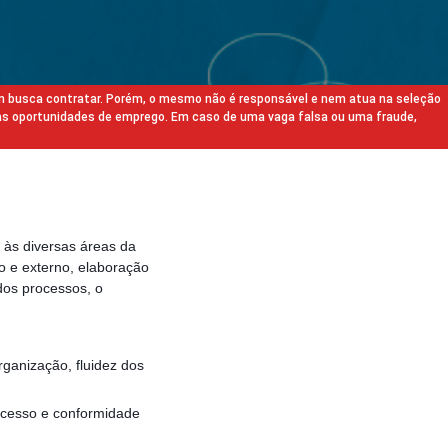
m busca contratar. Porém, o mesmo não é responsável e nem atua na seleção
as oportunidades de emprego. Em caso de uma vaga falsa ou uma fraude,
e às diversas áreas da
o e externo, elaboração
dos processos, o
rganização, fluidez dos
l acesso e conformidade