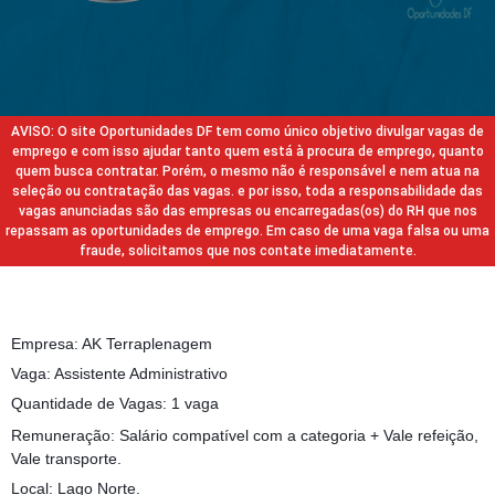
AVISO: O site Oportunidades DF tem como único objetivo divulgar vagas de
emprego e com isso ajudar tanto quem está à procura de emprego, quanto
quem busca contratar. Porém, o mesmo não é responsável e nem atua na
seleção ou contratação das vagas. e por isso, toda a responsabilidade das
vagas anunciadas são das empresas ou encarregadas(os) do RH que nos
repassam as oportunidades de emprego. Em caso de uma vaga falsa ou uma
fraude, solicitamos que nos contate imediatamente.
Empresa: AK Terraplenagem
Vaga: Assistente Administrativo
Quantidade de Vagas: 1 vaga
Remuneração: Salário compatível com a categoria + Vale refeição,
Vale transporte.
Local: Lago Norte.