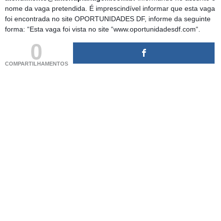
nome da vaga pretendida. É imprescindível informar que esta vaga
foi encontrada no site OPORTUNIDADES DF, informe da seguinte
forma: “Esta vaga foi vista no site “www.oportunidadesdf.com“.
0
COMPARTILHAMENTOS
(adsbygoogle = window.adsbygoogle || []).push({});
(adsbygoogle = window.adsbygoogle || []).push({});