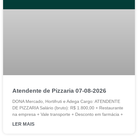
Atendente de Pizzaria 07-08-2026
DONA Mercado, Hortifruti e Adega Cargo: ATENDENTE
DE PIZZARIA Salário (bruto): R$ 1.800,00 + Restaurante
na empresa + Vale transporte + Desconto em farmácia +
LER MAIS