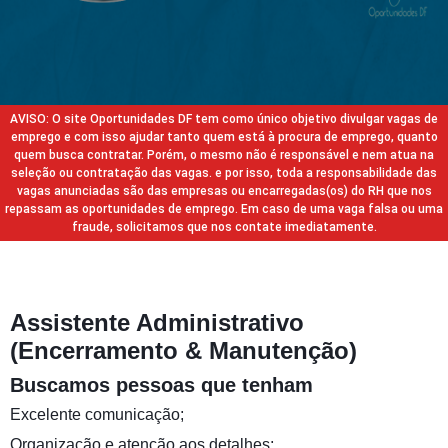
AVISO: O site Oportunidades DF tem como único objetivo divulgar vagas de
emprego e com isso ajudar tanto quem está à procura de emprego, quanto
quem busca contratar. Porém, o mesmo não é responsável e nem atua na
seleção ou contratação das vagas. e por isso, toda a responsabilidade das
vagas anunciadas são das empresas ou encarregadas(os) do RH que nos
repassam as oportunidades de emprego. Em caso de uma vaga falsa ou uma
fraude, solicitamos que nos contate imediatamente.
Assistente Administrativo
(Encerramento & Manutenção)
Buscamos pessoas que tenham
Excelente comunicação;
Organização e atenção aos detalhes;