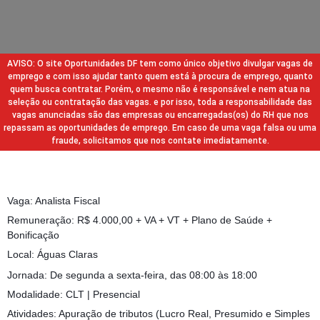
AVISO: O site Oportunidades DF tem como único objetivo divulgar vagas de
emprego e com isso ajudar tanto quem está à procura de emprego, quanto
quem busca contratar. Porém, o mesmo não é responsável e nem atua na
seleção ou contratação das vagas. e por isso, toda a responsabilidade das
vagas anunciadas são das empresas ou encarregadas(os) do RH que nos
repassam as oportunidades de emprego. Em caso de uma vaga falsa ou uma
fraude, solicitamos que nos contate imediatamente.
Vaga: Analista Fiscal
Remuneração: R$ 4.000,00 + VA + VT + Plano de Saúde +
Bonificação
Local: Águas Claras
Jornada: De segunda a sexta-feira, das 08:00 às 18:00
Modalidade: CLT | Presencial
Atividades: Apuração de tributos (Lucro Real, Presumido e Simples