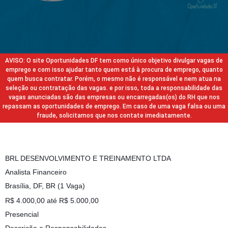
AVISO: O site Oportunidades DF tem como único objetivo divulgar vagas de
emprego e com isso ajudar tanto quem está à procura de emprego, quanto
quem busca contratar. Porém, o mesmo não é responsável e nem atua na
seleção ou contratação das vagas. e por isso, toda a responsabilidade das
vagas anunciadas são das empresas ou encarregadas(os) do RH que nos
repassam as oportunidades de emprego. Em caso de uma vaga falsa ou uma
fraude, solicitamos que nos contate imediatamente.
BRL DESENVOLVIMENTO E TREINAMENTO LTDA
Analista Financeiro
Brasília, DF, BR (1 Vaga)
R$ 4.000,00 até R$ 5.000,00
Presencial