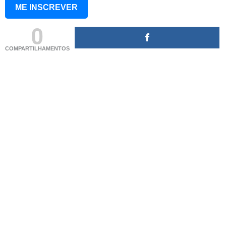
ME INSCREVER
0
COMPARTILHAMENTOS
(adsbygoogle = window.adsbygoogle || []).push({});
(adsbygoogle = window.adsbygoogle || []).push({});