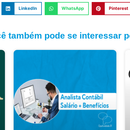
LinkedIn
WhatsApp
Pinterest
ê também pode se interessar po