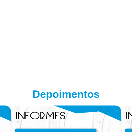
w.adsbygoogle || []).push({}); (adsbygoogle = window.a
Depoimentos