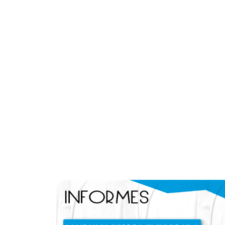
(adsbygoogle = windo
[]).push({});