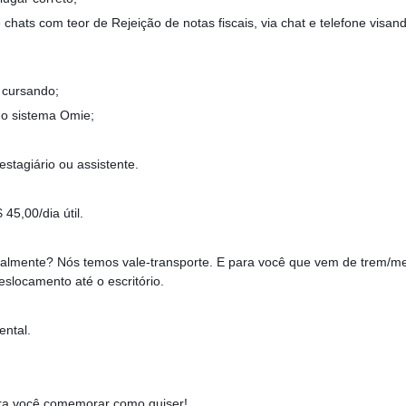
 chats com teor de Rejeição de notas fiscais, via chat e telefone vis
 cursando;
no sistema Omie;
stagiário ou assistente.
 45,00/dia útil.
cialmente? Nós temos vale-transporte. E para você que vem de trem/me
eslocamento até o escritório.
.
ental.
para você comemorar como quiser!