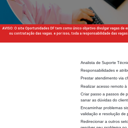
AVISO: O site Oportunidades DF tem como único objetivo divulgar vagas de
ou contratação das vagas. e por isso, toda a responsabilidade das va
Analista de Suporte Técni
Responsabilidades e atrib
Prestar atendimento via ch
Realizar acesso remoto à 
Criar passo a passos de p
sanar as dúvidas do clien
Encaminhar problemas sis
validação e resolução de
Redirecionar a outros set
resolver seu problema no 