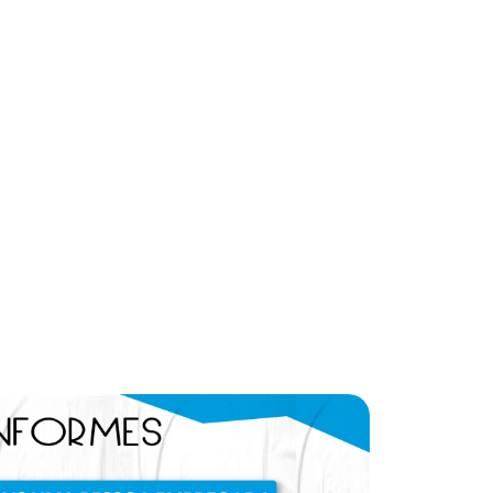
dsbygoogle ||