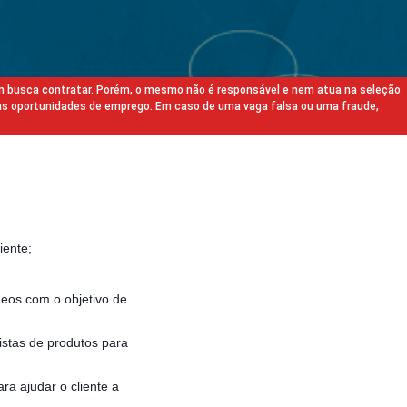
m busca contratar. Porém, o mesmo não é responsável e nem atua na seleção
as oportunidades de emprego. Em caso de uma vaga falsa ou uma fraude,
iente;
deos com o objetivo de
stas de produtos para
ra ajudar o cliente a