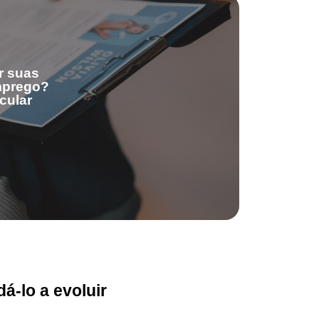
r suas
emprego?
cular
á-lo a evoluir