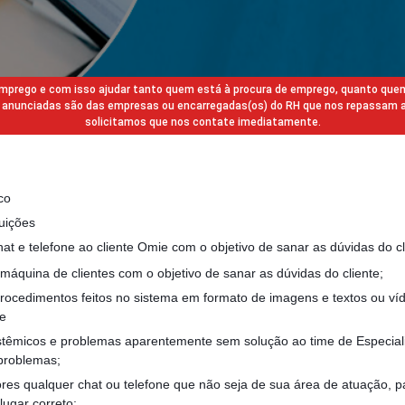
 emprego e com isso ajudar tanto quem está à procura de emprego, quanto que
gas anunciadas são das empresas ou encarregadas(os) do RH que nos repassam 
solicitamos que nos contate imediatamente.
co
uições
at e telefone ao cliente Omie com o objetivo de sanar as dúvidas do cl
máquina de clientes com o objetivo de sanar as dúvidas do cliente;
rocedimentos feitos no sistema em formato de imagens e textos ou ví
te
têmicos e problemas aparentemente sem solução ao time de Especiali
 problemas;
ores qualquer chat ou telefone que não seja de sua área de atuação, pa
lugar correto;