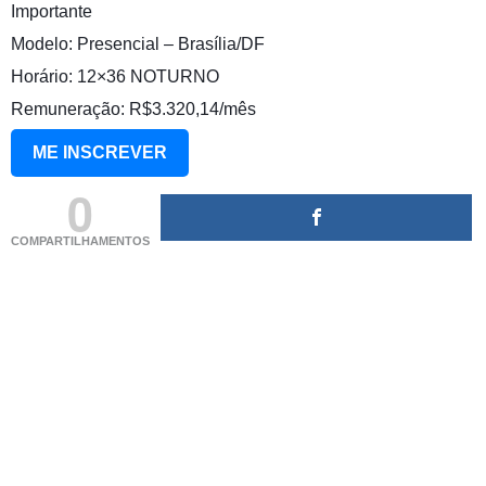
Importante
Modelo: Presencial – Brasília/DF
Horário: 12×36 NOTURNO
Remuneração: R$3.320,14/mês
ME INSCREVER
0
COMPARTILHAMENTOS
(adsbygoogle = window.adsbygoogle || []).push({});
(adsbygoogle = window.adsbygoogle || []).push({});