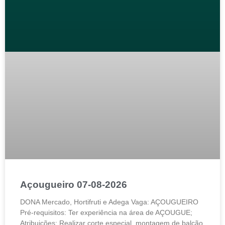
Açougueiro 07-08-2026
DONA Mercado, Hortifruti e Adega Vaga: AÇOUGUEIRO
Pré-requisitos: Ter experiência na área de AÇOUGUE;
Atribuições: Realizar corte especial, montagem de balcão