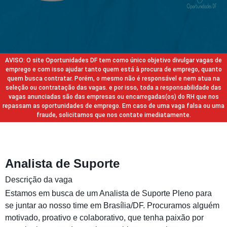
AVISO: O site Oportunidades DF tem como único objetivo divulgar vagas de
emprego e com isso ajudar tanto quem está à procura de emprego, quanto
quem busca contratar. Porém, o mesmo não é responsável e nem atua na
seleção ou contratação das vagas. e por isso, toda a responsabilidade das
vagas anunciadas são das empresas ou encarregadas(os) do RH que nos
repassam as oportunidades de emprego. Em caso de uma vaga falsa ou uma
fraude, solicitamos que nos contate imediatamente.
Analista de Suporte
Descrição da vaga
Estamos em busca de um Analista de Suporte Pleno para
se juntar ao nosso time em Brasília/DF. Procuramos alguém
motivado, proativo e colaborativo, que tenha paixão por