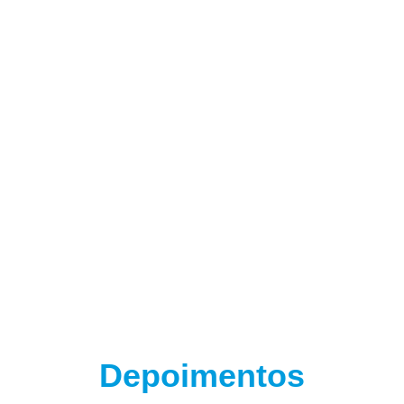
(adsbygoogle = window.adsbygoogle || []).push({});
Depoimentos