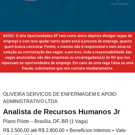
AVISO: O site Oportunidades DF tem como único objetivo divulgar vagas de
emprego e com isso ajudar tanto quem está à procura de emprego, quanto
quem busca contratar. Porém, o mesmo não é responsável e nem atua na
seleção ou contratação das vagas. e por isso, toda a responsabilidade das
vagas anunciadas são das empresas ou encarregadas(os) do RH que nos
repassam as oportunidades de emprego. Em caso de uma vaga falsa ou uma
fraude, solicitamos que nos contate imediatamente.
OLIVEIRA SERVICOS DE ENFERMAGEM E APOIO
ADMINISTRATIVO LTDA
Analista de Recursos Humanos Jr
Plano Piloto – Brasília, DF, BR (1 Vaga)
R$ 2.500,00 até R$ 2.800,00 + Benefícios internos + Vale-