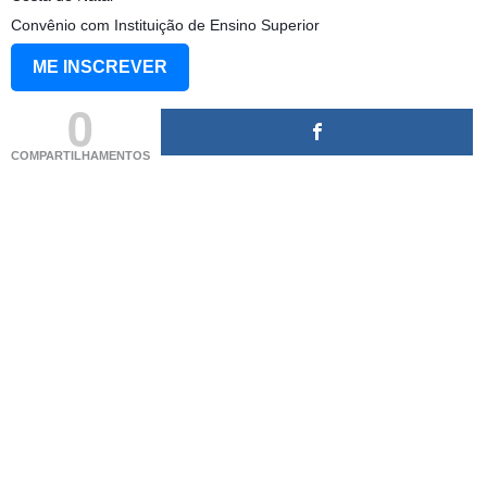
Convênio com Instituição de Ensino Superior
ME INSCREVER
0
COMPARTILHAMENTOS
(adsbygoogle = window.adsbygoogle || []).push({});
(adsbygoogle = window.adsbygoogle || []).push({});