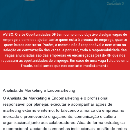
AVISO: O site Oportunidades DF tem como único objetivo divulgar vagas de
emprego e com isso ajudar tanto quem está à procura de emprego, quanto
quem busca contratar. Porém, o mesmo não é responsável e nem atua na
seleção ou contratação das vagas. e por isso, toda a responsabilidade das
vagas anunciadas são das empresas ou encarregadas(os) do RH que nos
repassam as oportunidades de emprego. Em caso de uma vaga falsa ou uma
fraude, solicitamos que nos contate imediatamente.
Analista de Marketing e Endomarketing
O Analista de Marketing e Endomarketing é o profissional
responsável por planejar, executar e acompanhar ações de
marketing externo e interno, fortalecendo a marca da empresa no
mercado e promovendo engajamento, comunicação e cultura
organizacional junto aos colaboradores. Atua de forma estratégica
e operacional, apoiando campanhas institucionais, gestão de redes