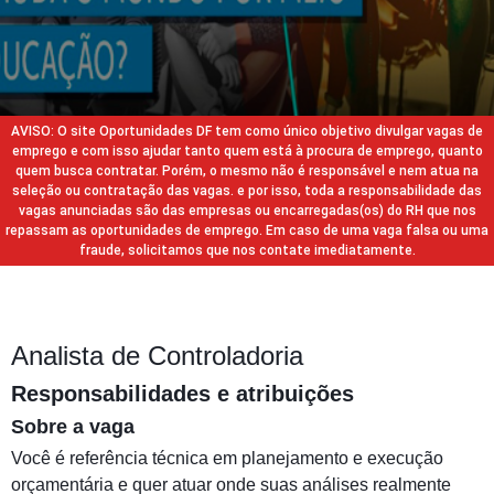
AVISO: O site Oportunidades DF tem como único objetivo divulgar vagas de
emprego e com isso ajudar tanto quem está à procura de emprego, quanto
quem busca contratar. Porém, o mesmo não é responsável e nem atua na
seleção ou contratação das vagas. e por isso, toda a responsabilidade das
vagas anunciadas são das empresas ou encarregadas(os) do RH que nos
repassam as oportunidades de emprego. Em caso de uma vaga falsa ou uma
fraude, solicitamos que nos contate imediatamente.
Analista de Controladoria
Responsabilidades e atribuições
Sobre a vaga
Você é referência técnica em planejamento e execução
orçamentária e quer atuar onde suas análises realmente