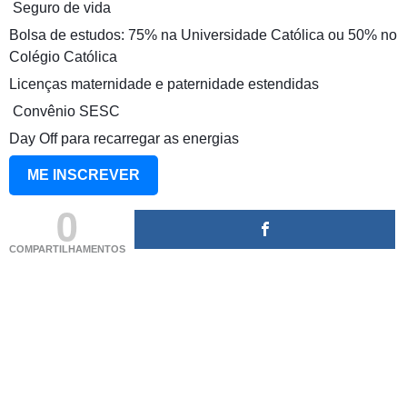
️ Seguro de vida
Bolsa de estudos: 75% na Universidade Católica ou 50% no
Colégio Católica
Licenças maternidade e paternidade estendidas
️ Convênio SESC
Day Off para recarregar as energias
ME INSCREVER
0
COMPARTILHAMENTOS
(adsbygoogle = window.adsbygoogle || []).push({});
(adsbygoogle = window.adsbygoogle || []).push({});