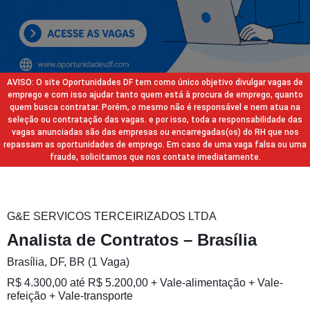
AVISO: O site Oportunidades DF tem como único objetivo divulgar vagas de
emprego e com isso ajudar tanto quem está à procura de emprego, quanto
quem busca contratar. Porém, o mesmo não é responsável e nem atua na
seleção ou contratação das vagas. e por isso, toda a responsabilidade das
vagas anunciadas são das empresas ou encarregadas(os) do RH que nos
repassam as oportunidades de emprego. Em caso de uma vaga falsa ou uma
fraude, solicitamos que nos contate imediatamente.
G&E SERVICOS TERCEIRIZADOS LTDA
Analista de Contratos – Brasília
Brasília, DF, BR (1 Vaga)
R$ 4.300,00 até R$ 5.200,00 + Vale-alimentação + Vale-
refeição + Vale-transporte