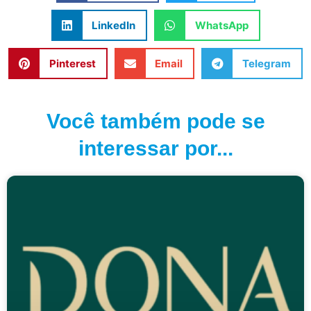
LinkedIn
WhatsApp
Pinterest
Email
Telegram
Você também pode se
interessar por...