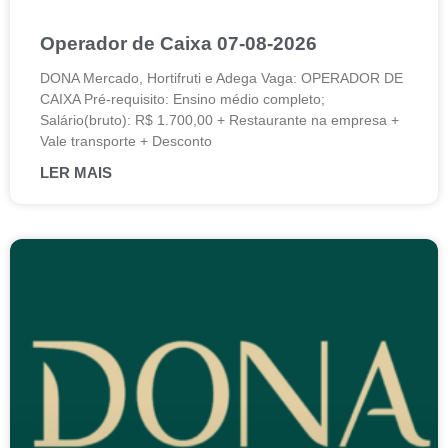
Operador de Caixa 07-08-2026
DONA Mercado, Hortifruti e Adega Vaga: OPERADOR DE
CAIXA Pré-requisito: Ensino médio completo;
Salário(bruto): R$ 1.700,00 + Restaurante na empresa +
Vale transporte + Desconto
LER MAIS