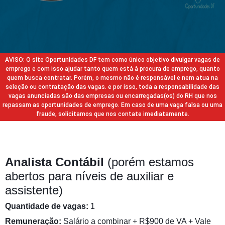
AVISO: O site Oportunidades DF tem como único objetivo divulgar vagas de
emprego e com isso ajudar tanto quem está à procura de emprego, quanto
quem busca contratar. Porém, o mesmo não é responsável e nem atua na
seleção ou contratação das vagas. e por isso, toda a responsabilidade das
vagas anunciadas são das empresas ou encarregadas(os) do RH que nos
repassam as oportunidades de emprego. Em caso de uma vaga falsa ou uma
fraude, solicitamos que nos contate imediatamente.
Analista Contábil
(porém estamos
abertos para níveis de auxiliar e
assistente)
Quantidade de vagas:
1
Remuneração:
Salário a combinar + R$900 de VA + Vale