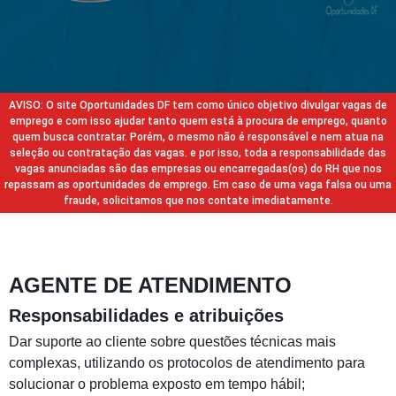
AVISO: O site Oportunidades DF tem como único objetivo divulgar vagas de
emprego e com isso ajudar tanto quem está à procura de emprego, quanto
quem busca contratar. Porém, o mesmo não é responsável e nem atua na
seleção ou contratação das vagas. e por isso, toda a responsabilidade das
vagas anunciadas são das empresas ou encarregadas(os) do RH que nos
repassam as oportunidades de emprego. Em caso de uma vaga falsa ou uma
fraude, solicitamos que nos contate imediatamente.
AGENTE DE ATENDIMENTO
Responsabilidades e atribuições
Dar suporte ao cliente sobre questões técnicas mais
complexas, utilizando os protocolos de atendimento para
solucionar o problema exposto em tempo hábil;