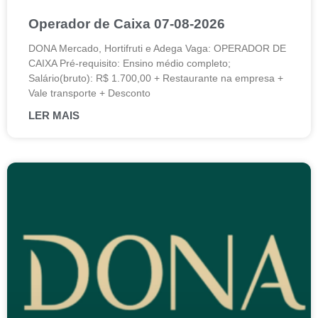
Operador de Caixa 07-08-2026
DONA Mercado, Hortifruti e Adega Vaga: OPERADOR DE
CAIXA Pré-requisito: Ensino médio completo;
Salário(bruto): R$ 1.700,00 + Restaurante na empresa +
Vale transporte + Desconto
LER MAIS