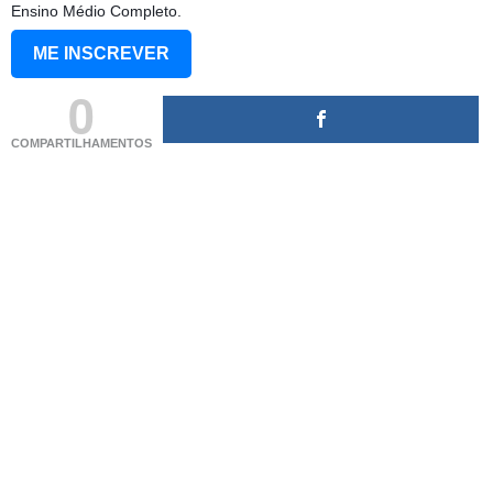
Ensino Médio Completo.
ME INSCREVER
0
COMPARTILHAMENTOS
(adsbygoogle = window.adsbygoogle || []).push({});
(adsbygoogle = window.adsbygoogle || []).push({});