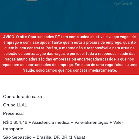
AVISO: O site Oportunidades DF tem como único objetivo divulgar vagas de
emprego e com isso ajudar tanto quem está à procura de emprego, quanto
quem busca contratar. Porém, o mesmo não é responsável e nem atua na
seleção ou contratação das vagas. e por isso, toda a responsabilidade das
vagas anunciadas são das empresas ou encarregadas(os) do RH que nos
repassam as oportunidades de emprego. Em caso de uma vaga falsa ou uma
fraude, solicitamos que nos contate imediatamente.
Operadora de caixa
Grupo LLAL
Presencial
R$ 1.854,49 + Assistência médica + Vale-alimentação + Vale-
transporte
São Sebastião – Brasília, DF, BR (1 Vaga)