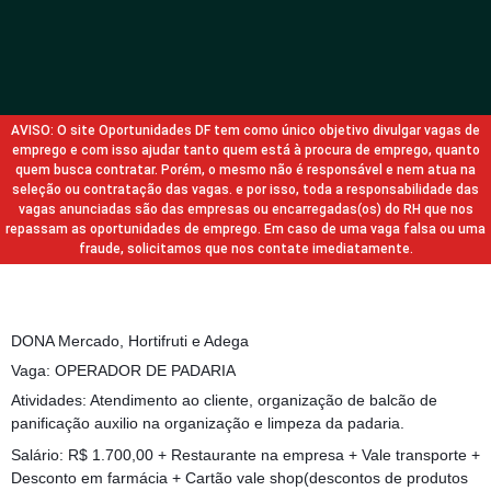
AVISO: O site Oportunidades DF tem como único objetivo divulgar vagas de
emprego e com isso ajudar tanto quem está à procura de emprego, quanto
quem busca contratar. Porém, o mesmo não é responsável e nem atua na
seleção ou contratação das vagas. e por isso, toda a responsabilidade das
vagas anunciadas são das empresas ou encarregadas(os) do RH que nos
repassam as oportunidades de emprego. Em caso de uma vaga falsa ou uma
fraude, solicitamos que nos contate imediatamente.
DONA Mercado, Hortifruti e Adega
Vaga: OPERADOR DE PADARIA
Atividades: Atendimento ao cliente, organização de balcão de
panificação auxilio na organização e limpeza da padaria.
Salário: R$ 1.700,00 + Restaurante na empresa + Vale transporte +
Desconto em farmácia + Cartão vale shop(descontos de produtos