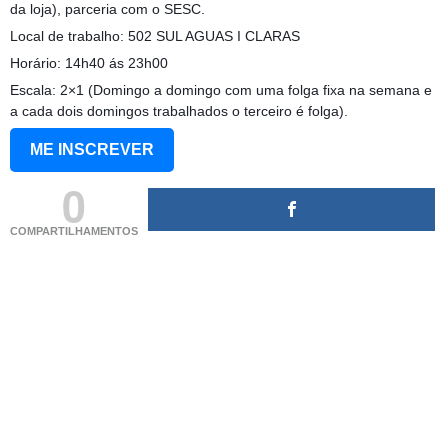
da loja), parceria com o SESC.
Local de trabalho: 502 SUL AGUAS I CLARAS
Horário: 14h40 ás 23h00
Escala: 2×1 (Domingo a domingo com uma folga fixa na semana e
a cada dois domingos trabalhados o terceiro é folga).
ME INSCREVER
0
COMPARTILHAMENTOS
(adsbygoogle = window.adsbygoogle || []).push({});
(adsbygoogle = window.adsbygoogle || []).push({});