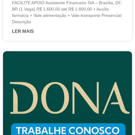
FACILITE APOIO Assistente Financeiro SIA – Brasília, DF,
BR (1 Vaga) R$ 1.600,00 até R$ 1.800,00 + Auxílio
farmácia + Vale-alimentação + Vale-transporte Presencial
Descrição
LER MAIS