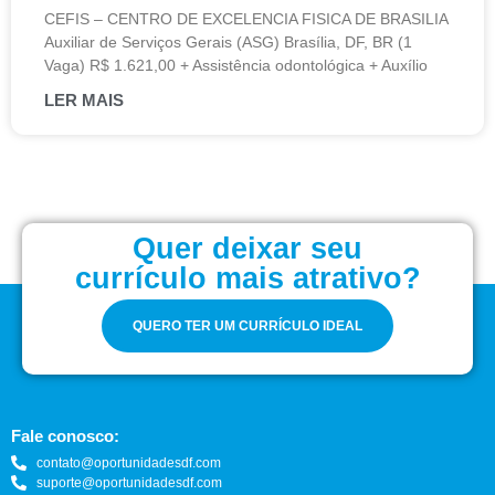
CEFIS – CENTRO DE EXCELENCIA FISICA DE BRASILIA
Auxiliar de Serviços Gerais (ASG) Brasília, DF, BR (1
Vaga) R$ 1.621,00 + Assistência odontológica + Auxílio
LER MAIS
Quer deixar seu
currículo mais atrativo?
QUERO TER UM CURRÍCULO IDEAL
Fale conosco:
contato@oportunidadesdf.com
suporte@oportunidadesdf.com