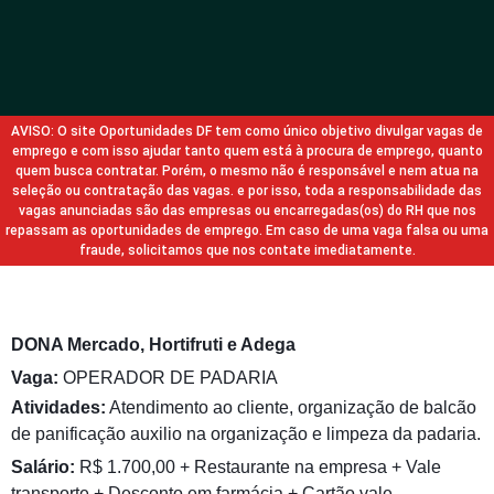
AVISO: O site Oportunidades DF tem como único objetivo divulgar vagas de
emprego e com isso ajudar tanto quem está à procura de emprego, quanto
quem busca contratar. Porém, o mesmo não é responsável e nem atua na
seleção ou contratação das vagas. e por isso, toda a responsabilidade das
vagas anunciadas são das empresas ou encarregadas(os) do RH que nos
repassam as oportunidades de emprego. Em caso de uma vaga falsa ou uma
fraude, solicitamos que nos contate imediatamente.
DONA Mercado, Hortifruti e Adega
Vaga:
OPERADOR DE PADARIA
Atividades:
Atendimento ao cliente, organização de balcão
de panificação auxilio na organização e limpeza da padaria.
Salário:
R$ 1.700,00 + Restaurante na empresa + Vale
transporte + Desconto em farmácia + Cartão vale