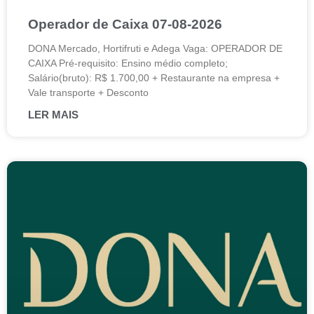
Operador de Caixa 07-08-2026
DONA Mercado, Hortifruti e Adega Vaga: OPERADOR DE
CAIXA Pré-requisito: Ensino médio completo;
Salário(bruto): R$ 1.700,00 + Restaurante na empresa +
Vale transporte + Desconto
LER MAIS