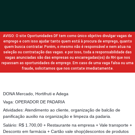
AVISO: O site Oportunidades DF tem como único objetivo divulgar vagas de
emprego e com isso ajudar tanto quem está à procura de emprego, quanto
quem busca contratar. Porém, o mesmo não é responsável e nem atua na
seleção ou contratação das vagas. e por isso, toda a responsabilidade das
vagas anunciadas são das empresas ou encarregadas(os) do RH que nos
repassam as oportunidades de emprego. Em caso de uma vaga falsa ou uma
fraude, solicitamos que nos contate imediatamente.
DONA Mercado, Hortifruti e Adega
Vaga: OPERADOR DE PADARIA
Atividades: Atendimento ao cliente, organização de balcão de
panificação auxilio na organização e limpeza da padaria.
Salário: R$ 1.700,00 + Restaurante na empresa + Vale transporte +
Desconto em farmácia + Cartão vale shop(descontos de produtos