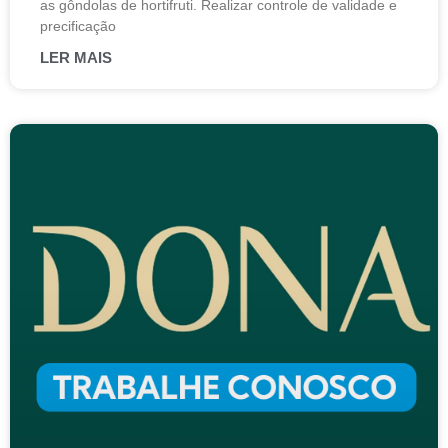
as gôndolas de hortifruti. Realizar controle de validade e
precificação
LER MAIS