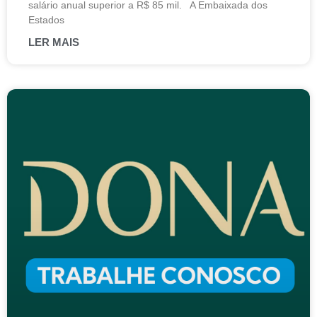
salário anual superior a R$ 85 mil. A Embaixada dos
Estados
LER MAIS