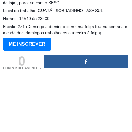
da loja), parceria com o SESC.
Local de trabalho: GUARÁ I SOBRADINHO I ASA SUL
Horário: 14h40 ás 23h00
Escala: 2×1 (Domingo a domingo com uma folga fixa na semana e
a cada dois domingos trabalhados o terceiro é folga).
ME INSCREVER
0
COMPARTILHAMENTOS
(adsbygoogle = window.adsbygoogle || []).push({});
(adsbygoogle = window.adsbygoogle || []).push({});