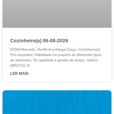
Cozinheiro(a) 06-08-2026
DONA Mercado, Hortifruti e Adega Cargo: Cozinheiro(a)
Pré-requisitos: Habilidade no preparo de diferentes tipos
de alimentos; Ter agilidade e gestão de tempo. Salário
(BRUTO): $
LER MAIS