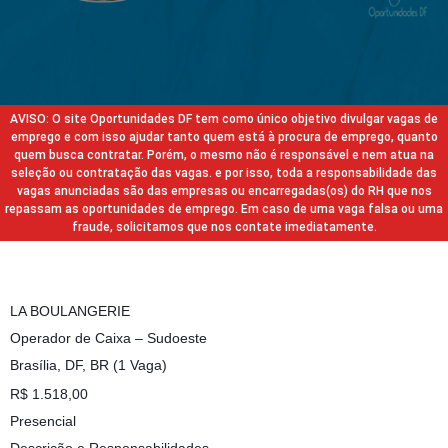
AVISO: O site Oportunidades DF tem como único objetivo divulgar vagas de
emprego e com isso ajudar tanto quem está à procura de emprego, quanto
quem busca contratar. Porém, o mesmo não é responsável e nem atua na
seleção ou contratação das vagas. e por isso, toda a responsabilidade das
vagas anunciadas são das empresas ou encarregadas(os) do RH que nos
repassam as oportunidades de emprego. Em caso de uma vaga falsa ou uma
fraude, solicitamos que nos contate imediatamente.
LA BOULANGERIE
Operador de Caixa – Sudoeste
Brasília, DF, BR (1 Vaga)
R$ 1.518,00
Presencial