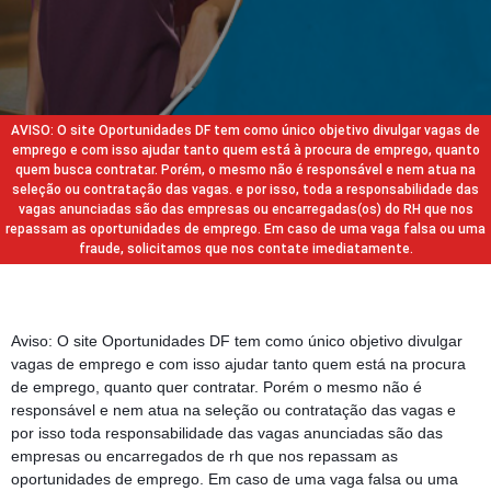
AVISO: O site Oportunidades DF tem como único objetivo divulgar vagas de
emprego e com isso ajudar tanto quem está à procura de emprego, quanto
quem busca contratar. Porém, o mesmo não é responsável e nem atua na
seleção ou contratação das vagas. e por isso, toda a responsabilidade das
vagas anunciadas são das empresas ou encarregadas(os) do RH que nos
repassam as oportunidades de emprego. Em caso de uma vaga falsa ou uma
fraude, solicitamos que nos contate imediatamente.
Aviso: O site Oportunidades DF tem como único objetivo divulgar
vagas de emprego e com isso ajudar tanto quem está na procura
de emprego, quanto quer contratar. Porém o mesmo não é
responsável e nem atua na seleção ou contratação das vagas e
por isso toda responsabilidade das vagas anunciadas são das
empresas ou encarregados de rh que nos repassam as
oportunidades de emprego. Em caso de uma vaga falsa ou uma