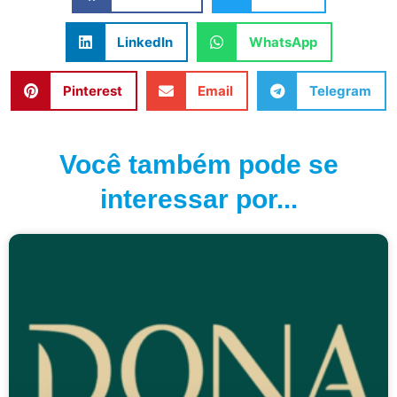
LinkedIn
WhatsApp
Pinterest
Email
Telegram
Você também pode se
interessar por...