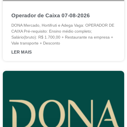
Operador de Caixa 07-08-2026
DONA Mercado, Hortifruti e Adega Vaga: OPERADOR DE
CAIXA Pré-requisito: Ensino médio completo;
Salário(bruto): R$ 1.700,00 + Restaurante na empresa +
Vale transporte + Desconto
LER MAIS