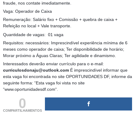
fraude, nos contate imediatamente.
Vaga: Operador de Caixa
Remuneração: Salário fixo + Comissão + quebra de caixa +
Refeição no local + Vale transporte.
Quantidade de vagas: 01 vaga
Requisitos: necessários: Imprescindível experiência mínima de 6
meses como operador de caixa; Ter disponibilidade de horário;
Morar próximo a Águas Claras; Ter agilidade e dinamismo.
Interessados deverão enviar currículo para o e-mail:
curriculosdonaju@outlook.com
É imprescindível informar que
esta vaga foi encontrada no site OPORTUNIDADES DF, informe da
seguinte forma: “Esta vaga foi vista no site
“www.oportunidadesdf.com“.
0
COMPARTILHAMENTOS
(adsbygoogle = window.adsbygoogle || []).push({});
(adsbygoogle = window.adsbygoogle || []).push({});