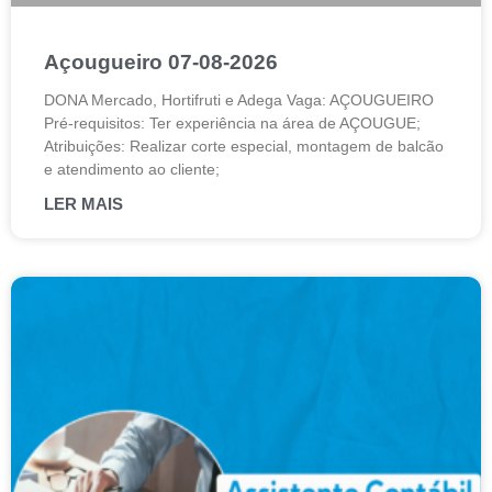
Açougueiro 07-08-2026
DONA Mercado, Hortifruti e Adega Vaga: AÇOUGUEIRO
Pré-requisitos: Ter experiência na área de AÇOUGUE;
Atribuições: Realizar corte especial, montagem de balcão
e atendimento ao cliente;
LER MAIS