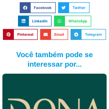
Facebook
Twitter
LinkedIn
WhatsApp
Pinterest
Email
Telegram
Você também pode se
interessar por...