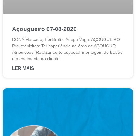
Açougueiro 07-08-2026
DONA Mercado, Hortifruti e Adega Vaga: AÇOUGUEIRO
Pré-requisitos: Ter experiência na área de AÇOUGUE;
Atribuições: Realizar corte especial, montagem de balcão
e atendimento ao cliente;
LER MAIS