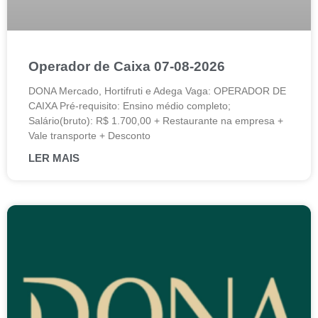
Operador de Caixa 07-08-2026
DONA Mercado, Hortifruti e Adega Vaga: OPERADOR DE
CAIXA Pré-requisito: Ensino médio completo;
Salário(bruto): R$ 1.700,00 + Restaurante na empresa +
Vale transporte + Desconto
LER MAIS