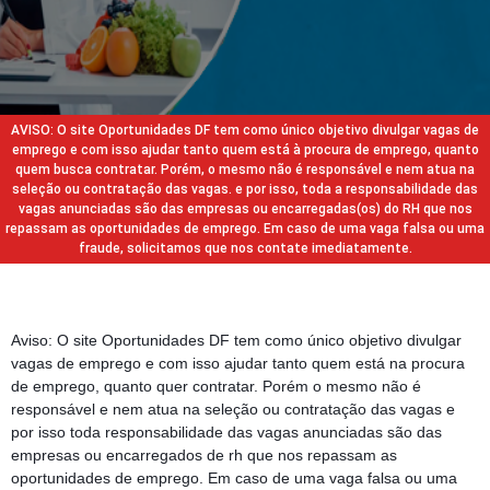
AVISO: O site Oportunidades DF tem como único objetivo divulgar vagas de
emprego e com isso ajudar tanto quem está à procura de emprego, quanto
quem busca contratar. Porém, o mesmo não é responsável e nem atua na
seleção ou contratação das vagas. e por isso, toda a responsabilidade das
vagas anunciadas são das empresas ou encarregadas(os) do RH que nos
repassam as oportunidades de emprego. Em caso de uma vaga falsa ou uma
fraude, solicitamos que nos contate imediatamente.
Aviso: O site Oportunidades DF tem como único objetivo divulgar
vagas de emprego e com isso ajudar tanto quem está na procura
de emprego, quanto quer contratar. Porém o mesmo não é
responsável e nem atua na seleção ou contratação das vagas e
por isso toda responsabilidade das vagas anunciadas são das
empresas ou encarregados de rh que nos repassam as
oportunidades de emprego. Em caso de uma vaga falsa ou uma