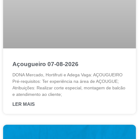
Açougueiro 07-08-2026
DONA Mercado, Hortifruti e Adega Vaga: AÇOUGUEIRO
Pré-requisitos: Ter experiência na área de AÇOUGUE;
Atribuições: Realizar corte especial, montagem de balcão
e atendimento ao cliente;
LER MAIS