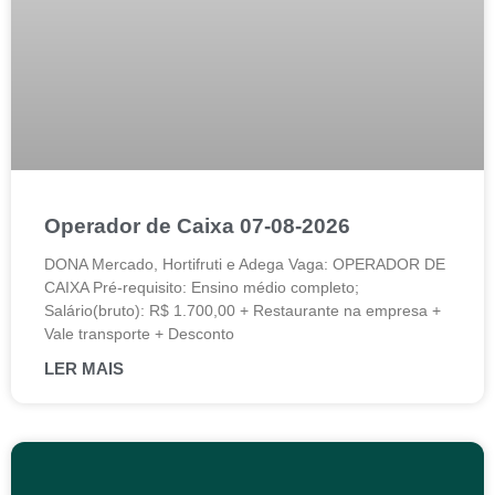
Operador de Caixa 07-08-2026
DONA Mercado, Hortifruti e Adega Vaga: OPERADOR DE
CAIXA Pré-requisito: Ensino médio completo;
Salário(bruto): R$ 1.700,00 + Restaurante na empresa +
Vale transporte + Desconto
LER MAIS