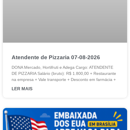
Atendente de Pizzaria 07-08-2026
DONA Mercado, Hortifruti e Adega Cargo: ATENDENTE
DE PIZZARIA Salário (bruto): R$ 1.800,00 + Restaurante
na empresa + Vale transporte + Desconto em farmácia +
LER MAIS