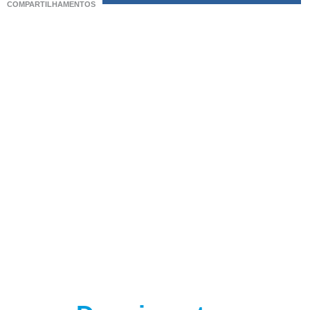
COMPARTILHAMENTOS
(adsbygoogle = window.adsbygoogle || []).push({});
(adsbygoogle = window.adsbygoogle || []).push({});