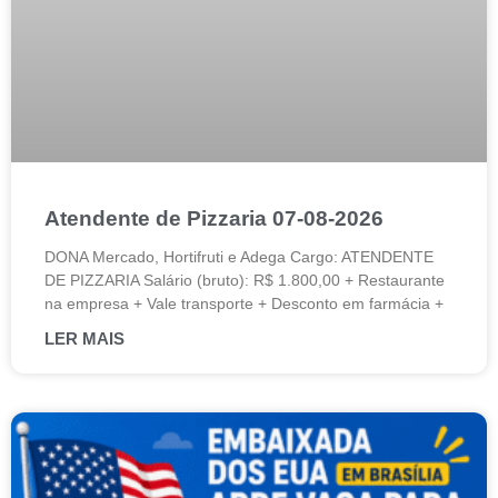
Atendente de Pizzaria 07-08-2026
DONA Mercado, Hortifruti e Adega Cargo: ATENDENTE
DE PIZZARIA Salário (bruto): R$ 1.800,00 + Restaurante
na empresa + Vale transporte + Desconto em farmácia +
LER MAIS