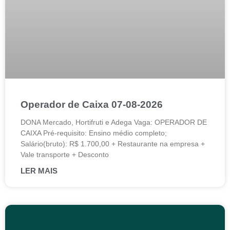
Operador de Caixa 07-08-2026
DONA Mercado, Hortifruti e Adega Vaga: OPERADOR DE
CAIXA Pré-requisito: Ensino médio completo;
Salário(bruto): R$ 1.700,00 + Restaurante na empresa +
Vale transporte + Desconto
LER MAIS