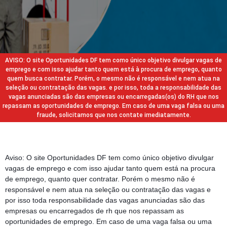
AVISO: O site Oportunidades DF tem como único objetivo divulgar vagas de
emprego e com isso ajudar tanto quem está à procura de emprego, quanto
quem busca contratar. Porém, o mesmo não é responsável e nem atua na
seleção ou contratação das vagas. e por isso, toda a responsabilidade das
vagas anunciadas são das empresas ou encarregadas(os) do RH que nos
repassam as oportunidades de emprego. Em caso de uma vaga falsa ou uma
fraude, solicitamos que nos contate imediatamente.
Aviso: O site Oportunidades DF tem como único objetivo divulgar
vagas de emprego e com isso ajudar tanto quem está na procura
de emprego, quanto quer contratar. Porém o mesmo não é
responsável e nem atua na seleção ou contratação das vagas e
por isso toda responsabilidade das vagas anunciadas são das
empresas ou encarregados de rh que nos repassam as
oportunidades de emprego. Em caso de uma vaga falsa ou uma