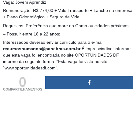
Vaga: Jovem Aprendiz
Remuneração: R$ 774,00 + Vale Transporte + Lanche na empresa
+ Plano Odontológico + Seguro de Vida.
Requisitos: Preferência que more no Gama ou cidades próximas.
– Possuir entre 18 a 22 anos;
Interessados deverão enviar currículo para o e-mail:
recursoshumanos@panebras.com.br
É imprescindível informar
que esta vaga foi encontrada no site OPORTUNIDADES DF,
informe da seguinte forma: “Esta vaga foi vista no site
“www.oportunidadesdf.com“.
0
COMPARTILHAMENTOS
(adsbygoogle = window.adsbygoogle || []).push({});
(adsbygoogle = window.adsbygoogle || []).push({});