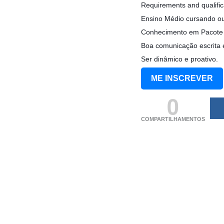
Requirements and qualific
Ensino Médio cursando ou
Conhecimento em Pacote 
Boa comunicação escrita e
Ser dinâmico e proativo.
ME INSCREVER
0
COMPARTILHAMENTOS
(adsbygoogle = windo
[]).push({});