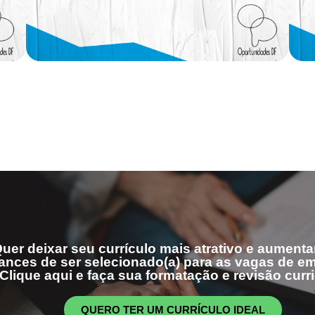
uer deixar seu currículo mais atrativo e aumenta
ances de ser selecionado(a) para as vagas de 
Clique aqui e faça sua formatação e revisão curri
QUERO TER UM CURRÍCULO IDEAL