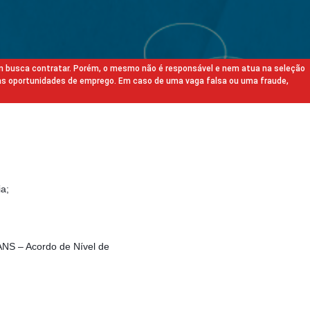
m busca contratar. Porém, o mesmo não é responsável e nem atua na seleção
as oportunidades de emprego. Em caso de uma vaga falsa ou uma fraude,
ia;
ANS – Acordo de Nível de