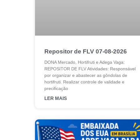
Repositor de FLV 07-08-2026
DONA Mercado, Hortifruti e Adega Vaga:
REPOSITOR DE FLV Atividades: Responsável
por organizar e abastecer as gôndolas de
hortifruti. Realizar controle de validade e
precificação
LER MAIS