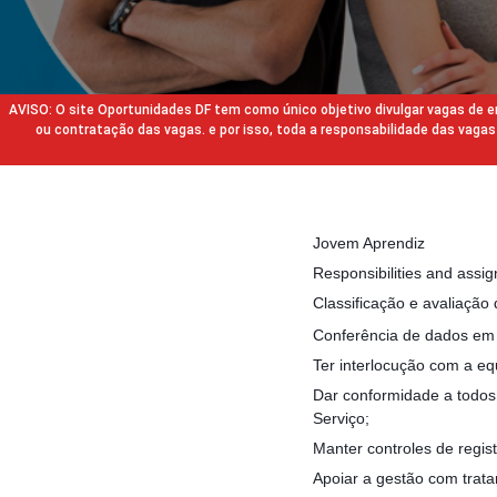
AVISO: O site Oportunidades DF tem como único objetivo divulgar vagas de
ou contratação das vagas. e por isso, toda a responsabilidade das va
Jovem Aprendiz
Responsibilities and assi
Classificação e avaliação
Conferência de dados em 
Ter interlocução com a eq
Dar conformidade a todos
Serviço;
Manter controles de regist
Apoiar a gestão com trata