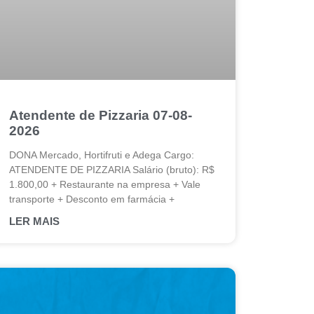
Atendente de Pizzaria 07-08-
2026
DONA Mercado, Hortifruti e Adega Cargo:
ATENDENTE DE PIZZARIA Salário (bruto): R$
1.800,00 + Restaurante na empresa + Vale
transporte + Desconto em farmácia +
LER MAIS