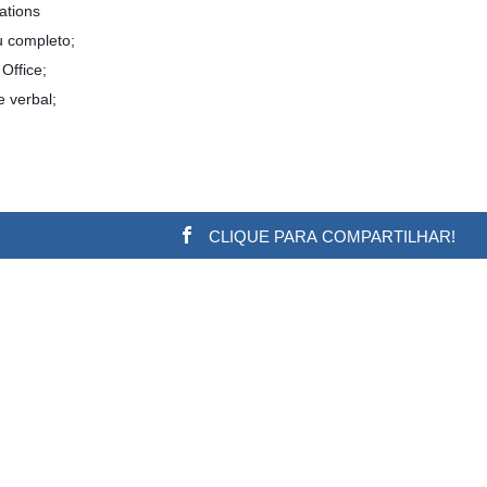
ations
 completo;
Office;
 verbal;
CLIQUE PARA COMPARTILHAR!
w.adsbygoogle || []).push({}); (adsbygoogle = window.a