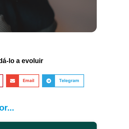
á-lo a evoluir
Email
Telegram
r...