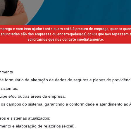
 emprego e com isso ajudar tanto quem está à procura de emprego, quanto que
gas anunciadas são das empresas ou encarregadas(os) do RH que nos repassam 
solicitamos que nos contate imediatamente.
gnments
 de formulário de alteração de dados de seguros e planos de previdênc
sistemas;
uipe e/ou outras áreas da empresa;
 os campos do sistema, garantindo a conformidade e atendimento ao 
ros e sistemas atualizados;
mento e elaboração de relatórios (excel).