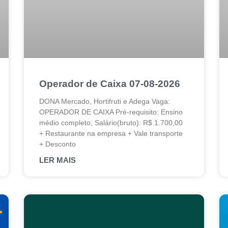
Operador de Caixa 07-08-2026
DONA Mercado, Hortifruti e Adega Vaga:
OPERADOR DE CAIXA Pré-requisito: Ensino
médio completo; Salário(bruto): R$ 1.700,00
+ Restaurante na empresa + Vale transporte
+ Desconto
LER MAIS