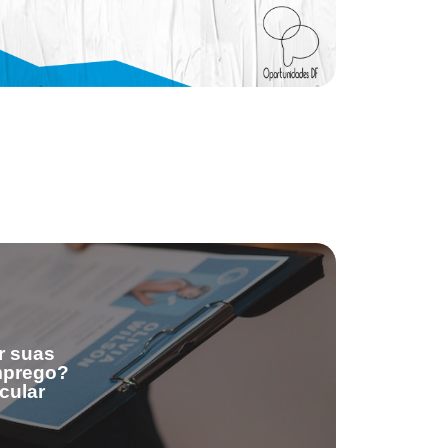
r suas
emprego?
cular