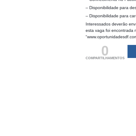
– Disponibilidade para de
– Disponibilidade para ca
Interessados deverão envi
esta vaga foi encontrada 
“www.oportunidadesdf.co
0
COMPARTILHAMENTOS
(adsbygoogle = windo
[]).push({});