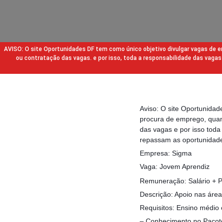
AVISO: O site Oportunidades DF tem como único objetivo divulgar vagas de
ou contratação das vagas. e por isso, toda a responsabilidade das va
Aviso: O site Oportunida
procura de emprego, quan
das vagas e por isso tod
repassam as oportunidade
Empresa: Sigma
Vaga: Jovem Aprendiz
Remuneração: Salário + Pl
Descrição: Apoio nas área
Requisitos: Ensino médio
– Conhecimento no Pacote