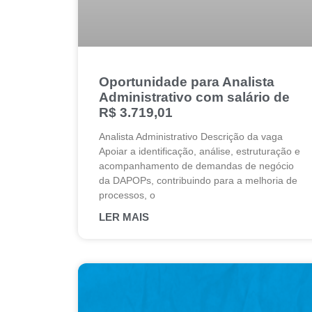
Oportunidade para Analista
Administrativo com salário de
R$ 3.719,01
Analista Administrativo Descrição da vaga
Apoiar a identificação, análise, estruturação e
acompanhamento de demandas de negócio
da DAPOPs, contribuindo para a melhoria de
processos, o
LER MAIS