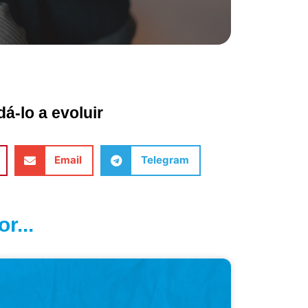
á-lo a evoluir
Email
Telegram
r...