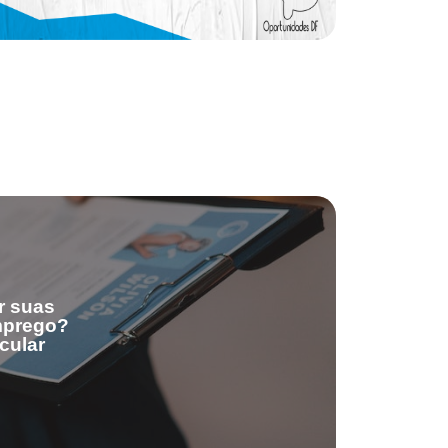
r suas
emprego?
cular