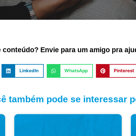
conteúdo? Envie para um amigo pra ajud
LinkedIn
WhatsApp
Pinterest
ê também pode se interessar po