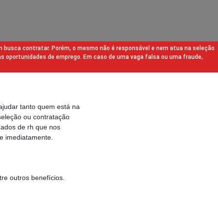
m busca contratar. Porém, o mesmo não é responsável e nem atua na seleção
as oportunidades de emprego. Em caso de uma vaga falsa ou uma fraude,
ajudar tanto quem está na
eleção ou contratação
gados de rh que nos
e imediatamente.
re outros benefícios.