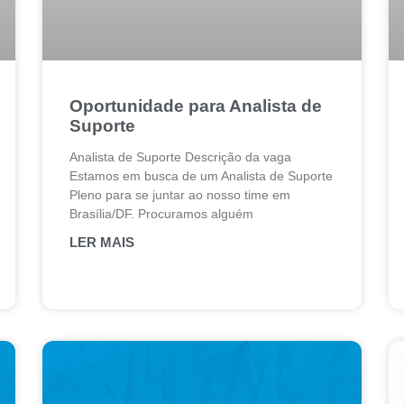
Oportunidade para Analista de
Suporte
Analista de Suporte Descrição da vaga
Estamos em busca de um Analista de Suporte
Pleno para se juntar ao nosso time em
Brasília/DF. Procuramos alguém
LER MAIS