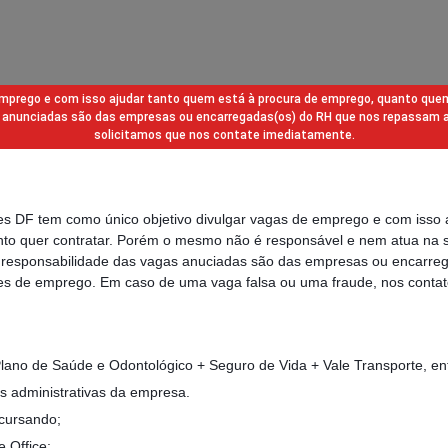
 emprego e com isso ajudar tanto quem está à procura de emprego, quanto que
gas anunciadas são das empresas ou encarregadas(os) do RH que nos repassam 
solicitamos que nos contate imediatamente.
des DF tem como único objetivo divulgar vagas de emprego e com isso 
to quer contratar. Porém o mesmo não é responsável e nem atua na s
a responsabilidade das vagas anuciadas são das empresas ou encarre
s de emprego. Em caso de uma vaga falsa ou uma fraude, nos contat
ano de Saúde e Odontológico + Seguro de Vida + Vale Transporte, ent
s administrativas da empresa.
 cursando;
 Office;