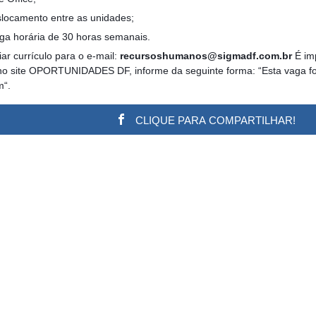
slocamento entre as unidades;
rga horária de 30 horas semanais.
ar currículo para o e-mail:
recursoshumanos@sigmadf.com.br
É imp
no site OPORTUNIDADES DF, informe da seguinte forma: “Esta vaga foi 
m“.
CLIQUE PARA COMPARTILHAR!
w.adsbygoogle || []).push({}); (adsbygoogle = window.a