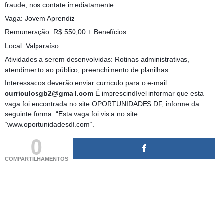
fraude, nos contate imediatamente.
Vaga: Jovem Aprendiz
Remuneração: R$ 550,00 + Benefícios
Local: Valparaíso
Atividades a serem desenvolvidas: Rotinas administrativas,
atendimento ao público, preenchimento de planilhas.
Interessados deverão enviar currículo para o e-mail:
curriculosgb2@gmail.com
É imprescindível informar que esta
vaga foi encontrada no site OPORTUNIDADES DF, informe da
seguinte forma: “Esta vaga foi vista no site
“www.oportunidadesdf.com“.
0
COMPARTILHAMENTOS
(adsbygoogle = window.adsbygoogle || []).push({});
(adsbygoogle = window.adsbygoogle || []).push({});