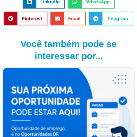
LinkedIn
WhatsApp
Pinterest
Email
Telegram
Você também pode se
interessar por...