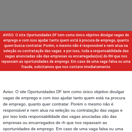
AVISO: O site Oportunidades DF tem como único objetivo divulgar vagas de
emprego e com isso ajudar tanto quem está à procura de emprego, quanto
quem busca contratar. Porém, o mesmo não é responsável e nem atua na
seleção ou contratação das vagas. e por isso, toda a responsabilidade das
vagas anunciadas são das empresas ou encarregadas(os) do RH que nos
repassam as oportunidades de emprego. Em caso de uma vaga falsa ou uma
fraude, solicitamos que nos contate imediatamente.
Aviso: O site Oportunidades DF tem como único objetivo divulgar
vagas de emprego e com isso ajudar tanto quem está na procura
de emprego, quanto quer contratar. Porém o mesmo não é
responsável e nem atua na seleção ou contratação das vagas e
por isso toda responsabilidade das vagas anuciadas são das
empresas ou encarregados de rh que nos repassam as
oportunidades de emprego. Em caso de uma vaga falsa ou uma