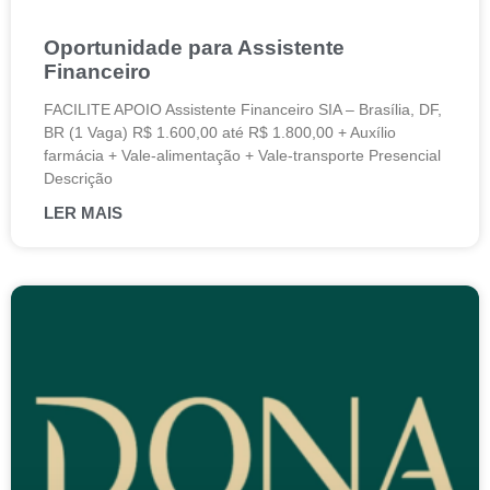
Oportunidade para Assistente
Financeiro
FACILITE APOIO Assistente Financeiro SIA – Brasília, DF,
BR (1 Vaga) R$ 1.600,00 até R$ 1.800,00 + Auxílio
farmácia + Vale-alimentação + Vale-transporte Presencial
Descrição
LER MAIS