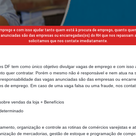
 emprego e com isso ajudar tanto quem está à procura de emprego, quanto que
gas anunciadas são das empresas ou encarregadas(os) do RH que nos repassam 
solicitamos que nos contate imediatamente.
des DF tem como único objetivo divulgar vagas de emprego e com isso 
to quer contratar. Porém o mesmo não é responsável e nem atua na s
a responsabilidade das vagas anunciadas são das empresas ou encarr
s de emprego. Em caso de uma vaga falsa ou uma fraude, nos contat
obre vendas da loja + Benefícios
ndeterminado
amento, organização e controle as rotinas de comércios varejistas e a
rganização de mercadorias, gestão de estoque e programação de com