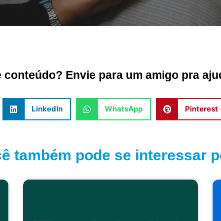
conteúdo? Envie para um amigo pra ajud
LinkedIn
WhatsApp
Pinterest
ê também pode se interessar po