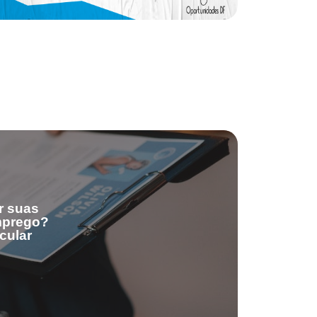
r suas
emprego?
cular