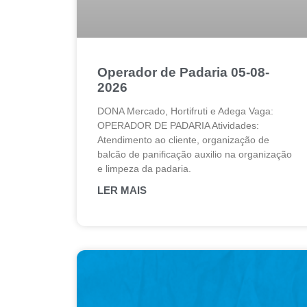
Operador de Padaria 05-08-
2026
DONA Mercado, Hortifruti e Adega Vaga:
OPERADOR DE PADARIA Atividades:
Atendimento ao cliente, organização de
balcão de panificação auxilio na organização
e limpeza da padaria.
LER MAIS