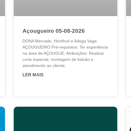
Açougueiro 05-08-2026
DONA Mercado, Hortifruti e Adega Vaga:
AÇOUGUEIRO Pré-requisitos: Ter experiência
na área de AÇOUGUE; Atribuições: Realizar
corte especial, montagem de balcão e
atendimento ao cliente;
LER MAIS