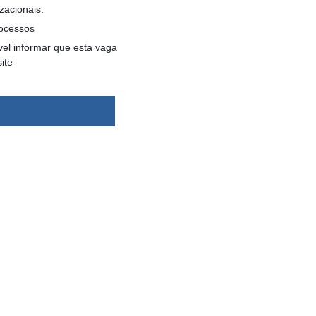
zacionais.
rocessos
el informar que esta vaga
ite
dsbygoogle ||