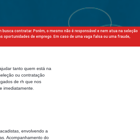
m busca contratar. Porém, o mesmo não é responsável e nem atua na seleção
as oportunidades de emprego. Em caso de uma vaga falsa ou uma fraude,
ajudar tanto quem está na
eleção ou contratação
egados de rh que nos
e imediatamente.
tacadistas, envolvendo a
pras. Acompanhamento do