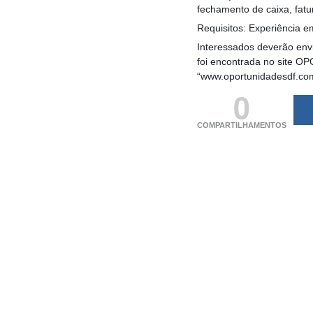
fechamento de caixa, fatu
Requisitos: Experiência 
Interessados deverão envi
foi encontrada no site OP
“www.oportunidadesdf.co
0
COMPARTILHAMENTOS
(adsbygoogle = windo
[]).push({});