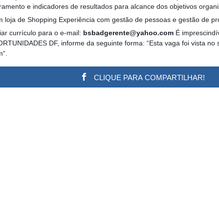
ramento e indicadores de resultados para alcance dos objetivos organi
em loja de Shopping Experiência com gestão de pessoas e gestão de p
ar currículo para o e-mail:
bsbadgerente@yahoo.com
É imprescindív
ORTUNIDADES DF, informe da seguinte forma: “Esta vaga foi vista no s
m“.
CLIQUE PARA COMPARTILHAR!
w.adsbygoogle || []).push({}); (adsbygoogle = window.a