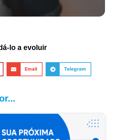
á-lo a evoluir
Email
Telegram
r...