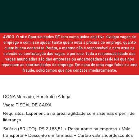
AVISO: O site Oportunidades DF tem como único objetivo divulgar vagas de
emprego e com isso ajudar tanto quem está à procura de emprego, quanto
quem busca contratar. Porém, o mesmo não é responsável e nem atua na
seleção ou contratação das vagas. e por isso, toda a responsabilidade das
vagas anunciadas são das empresas ou encarregadas(os) do RH que nos
repassam as oportunidades de emprego. Em caso de uma vaga falsa ou uma
fraude, solicitamos que nos contate imediatamente.
DONA Mercado, Hortifruti e Adega
Vaga: FISCAL DE CAIXA
Requisitos: Experiência na área, agilidade com sistemas e perfil de
liderança.
Salário (BRUTO): R$ 2.183,51 + Restaurante na empresa + Vale
transporte + Desconto em farmácia + Cartão vale shop(descontos