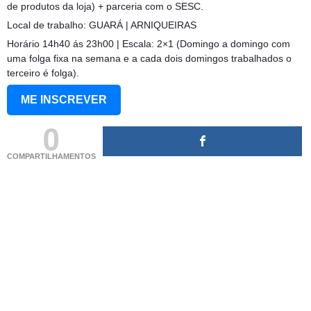
de produtos da loja) + parceria com o SESC.
Local de trabalho: GUARÁ | ARNIQUEIRAS
Horário 14h40 ás 23h00 | Escala: 2×1 (Domingo a domingo com
uma folga fixa na semana e a cada dois domingos trabalhados o
terceiro é folga).
ME INSCREVER
0
COMPARTILHAMENTOS
(adsbygoogle = window.adsbygoogle || []).push({});
(adsbygoogle = window.adsbygoogle || []).push({});