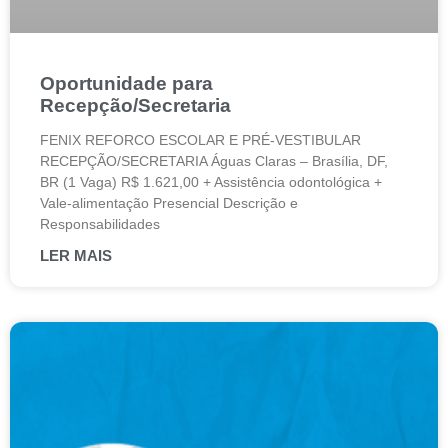
Oportunidade para
Recepção/Secretaria
FENIX REFORCO ESCOLAR E PRÉ-VESTIBULAR
RECEPÇÃO/SECRETARIA Águas Claras – Brasília, DF,
BR (1 Vaga) R$ 1.621,00 + Assistência odontológica +
Vale-alimentação Presencial Descrição e
Responsabilidades
LER MAIS