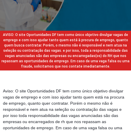
AVISO: O site Oportunidades DF tem como único objetivo divulgar vagas de
emprego e com isso ajudar tanto quem está à procura de emprego, quanto
quem busca contratar. Porém, o mesmo não é responsável e nem atua na
seleção ou contratação das vagas. e por isso, toda a responsabilidade das
vagas anunciadas são das empresas ou encarregadas(os) do RH que nos
repassam as oportunidades de emprego. Em caso de uma vaga falsa ou uma
fraude, solicitamos que nos contate imediatamente.
Aviso: O site Oportunidades DF tem como único objetivo divulgar
vagas de emprego e com isso ajudar tanto quem está na procura
de emprego, quanto quer contratar. Porém o mesmo não é
responsável e nem atua na seleção ou contratação das vagas e
por isso toda responsabilidade das vagas anunciadas são das
empresas ou encarregados de rh que nos repassam as
oportunidades de emprego. Em caso de uma vaga falsa ou uma