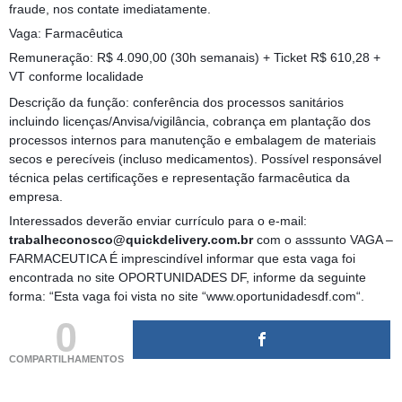
fraude, nos contate imediatamente.
Vaga: Farmacêutica
Remuneração: R$ 4.090,00 (30h semanais) + Ticket R$ 610,28 +
VT conforme localidade
Descrição da função: conferência dos processos sanitários
incluindo licenças/Anvisa/vigilância, cobrança em plantação dos
processos internos para manutenção e embalagem de materiais
secos e perecíveis (incluso medicamentos). Possível responsável
técnica pelas certificações e representação farmacêutica da
empresa.
Interessados deverão enviar currículo para o e-mail:
trabalheconosco@quickdelivery.com.br
com o asssunto VAGA –
FARMACEUTICA É imprescindível informar que esta vaga foi
encontrada no site OPORTUNIDADES DF, informe da seguinte
forma: “Esta vaga foi vista no site “www.oportunidadesdf.com“.
0
COMPARTILHAMENTOS
(adsbygoogle = window.adsbygoogle || []).push({});
(adsbygoogle = window.adsbygoogle || []).push({});