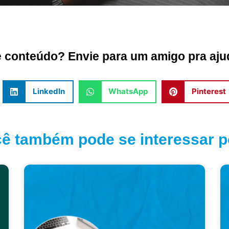
conteúdo? Envie para um amigo pra ajud
LinkedIn
WhatsApp
Pinterest
ê também pode se interessar po