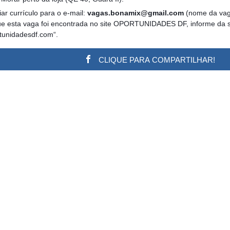
ar currículo para o e-mail:
vagas.bonamix@gmail.com
(nome da vag
que esta vaga foi encontrada no site OPORTUNIDADES DF, informe da s
rtunidadesdf.com“.
CLIQUE PARA COMPARTILHAR!
w.adsbygoogle || []).push({}); (adsbygoogle = window.a