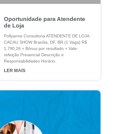
Oportunidade para Atendente
de Loja
Pollyanne Consultoria ATENDENTE DE LOJA
CACAU SHOW Brasília, DF, BR (1 Vaga) R$
1.790,26 + Bônus por resultado + Vale-
refeição Presencial Descrição e
Responsabilidades Horário:
LER MAIS