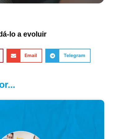
á-lo a evoluir
Email
Telegram
r...