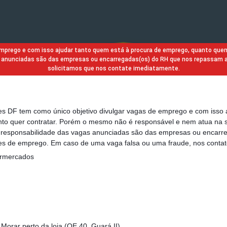
 emprego e com isso ajudar tanto quem está à procura de emprego, quanto que
gas anunciadas são das empresas ou encarregadas(os) do RH que nos repassam 
solicitamos que nos contate imediatamente.
des DF tem como único objetivo divulgar vagas de emprego e com isso 
to quer contratar. Porém o mesmo não é responsável e nem atua na s
a responsabilidade das vagas anunciadas são das empresas ou encarr
s de emprego. Em caso de uma vaga falsa ou uma fraude, nos contat
rmercados
Morar perto da loja (QE 40, Guará II).