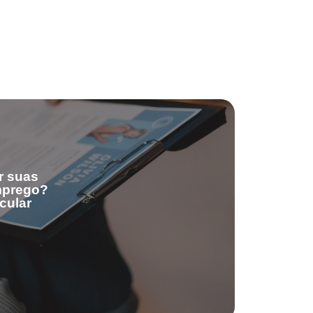
r suas
emprego?
cular