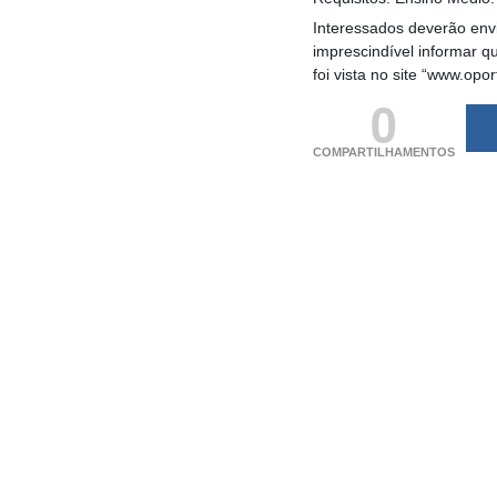
Interessados deverão envi
imprescindível informar 
foi vista no site “www.opo
0
COMPARTILHAMENTOS
(adsbygoogle = windo
[]).push({});