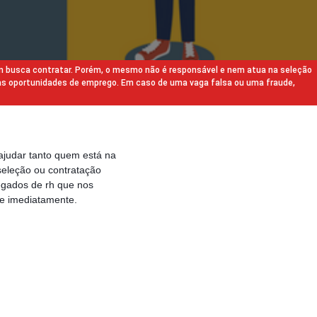
m busca contratar. Porém, o mesmo não é responsável e nem atua na seleção
as oportunidades de emprego. Em caso de uma vaga falsa ou uma fraude,
ajudar tanto quem está na
eleção ou contratação
egados de rh que nos
e imediatamente.