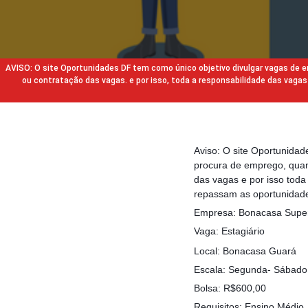
AVISO: O site Oportunidades DF tem como único objetivo divulgar vagas de
ou contratação das vagas. e por isso, toda a responsabilidade das va
Aviso: O site Oportunida
procura de emprego, quan
das vagas e por isso tod
repassam as oportunidade
Empresa: Bonacasa Supe
Vaga: Estagiário
Local: Bonacasa Guará
Escala: Segunda- Sábado
Bolsa: R$600,00
Requisitos: Ensino Médio. 