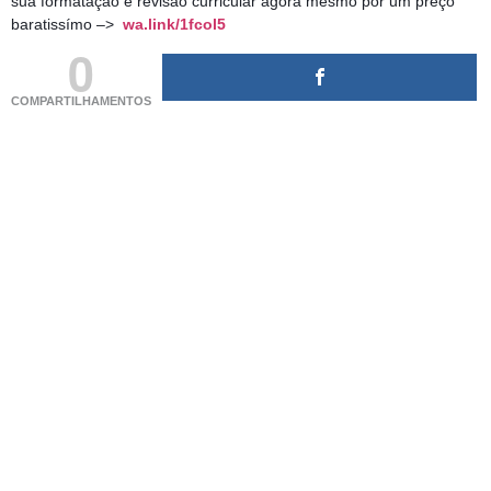
sua formatação e revisão curricular agora mesmo por um preço
baratissímo –>
wa.link/1fcol5
0
COMPARTILHAMENTOS
(adsbygoogle = window.adsbygoogle || []).push({});
(adsbygoogle = window.adsbygoogle || []).push({});