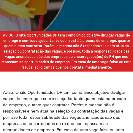
AVISO: O site Oportunidades DF tem como único objetivo divulgar vagas de
emprego e com isso ajudar tanto quem está à procura de emprego, quanto
quem busca contratar. Porém, o mesmo não é responsável e nem atua na
seleção ou contratação das vagas. e por isso, toda a responsabilidade das
vagas anunciadas são das empresas ou encarregadas(os) do RH que nos
repassam as oportunidades de emprego. Em caso de uma vaga falsa ou uma
fraude, solicitamos que nos contate imediatamente.
Aviso: O site Oportunidades DF tem como único objetivo divulgar
vagas de emprego e com isso ajudar tanto quem está na procura
de emprego, quanto quer contratar. Porém o mesmo não é
responsável e nem atua na seleção ou contratação das vagas e
por isso toda responsabilidade das vagas anunciadas são das
empresas ou encarregados de rh que nos repassam as
oportunidades de emprego. Em caso de uma vaga falsa ou uma