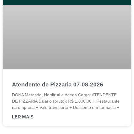
Atendente de Pizzaria 07-08-2026
DONA Mercado, Hortifruti e Adega Cargo: ATENDENTE
DE PIZZARIA Salário (bruto): R$ 1.800,00 + Restaurante
na empresa + Vale transporte + Desconto em farmácia +
LER MAIS