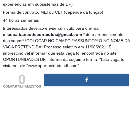
experiências em subsistemas de DP)
Forma de contrato: MEI ou CLT (depende da função)
44 horas semanais
Interessados deverão enviar currículo para o e-mail:
eliaspa.bancodecurriculos@gmail.com
*até o preenchimento
das vagas* *COLOCAR NO CAMPO **ASSUNTO** O NO NOME DA
VAGA PRETENDIDA* Processo seletivo em 11/06/2021. É
imprescindível informar que esta vaga foi encontrada no site
OPORTUNIDADES DF, informe da seguinte forma: “Esta vaga foi
vista no site “www.oportunidadesdf.com“.
0
COMPARTILHAMENTOS
(adsbygoogle = window.adsbygoogle || []).push({});
(adsbygoogle = window.adsbygoogle || []).push({});