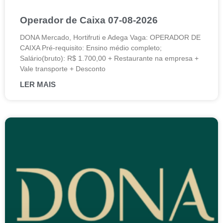
Operador de Caixa 07-08-2026
DONA Mercado, Hortifruti e Adega Vaga: OPERADOR DE
CAIXA Pré-requisito: Ensino médio completo;
Salário(bruto): R$ 1.700,00 + Restaurante na empresa +
Vale transporte + Desconto
LER MAIS