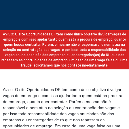
AVISO: O site Oportunidades DF tem como único objetivo divulgar vagas de
emprego e com isso ajudar tanto quem está à procura de emprego, quanto
quem busca contratar. Porém, o mesmo não é responsável e nem atua na
seleção ou contratação das vagas. e por isso, toda a responsabilidade das
vagas anunciadas são das empresas ou encarregadas(os) do RH que nos
repassam as oportunidades de emprego. Em caso de uma vaga falsa ou uma
fraude, solicitamos que nos contate imediatamente.
Aviso: O site Oportunidades DF tem como único objetivo divulgar
vagas de emprego e com isso ajudar tanto quem está na procura
de emprego, quanto quer contratar. Porém o mesmo não é
responsável e nem atua na seleção ou contratação das vagas e
por isso toda responsabilidade das vagas anuciadas são das
empresas ou encarregados de rh que nos repassam as
oportunidades de emprego. Em caso de uma vaga falsa ou uma