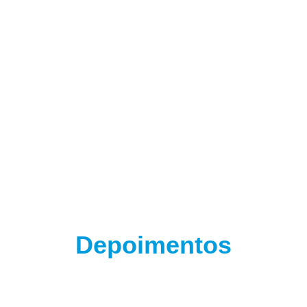
(adsbygoogle = window.adsbygoogle || []).push({});
(adsbygoogle = window.adsbygoogle || []).push({});
Depoimentos