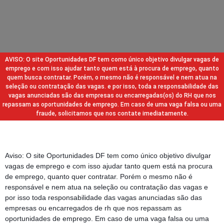
AVISO: O site Oportunidades DF tem como único objetivo divulgar vagas de
emprego e com isso ajudar tanto quem está à procura de emprego, quanto
quem busca contratar. Porém, o mesmo não é responsável e nem atua na
seleção ou contratação das vagas. e por isso, toda a responsabilidade das
vagas anunciadas são das empresas ou encarregadas(os) do RH que nos
repassam as oportunidades de emprego. Em caso de uma vaga falsa ou uma
fraude, solicitamos que nos contate imediatamente.
Aviso: O site Oportunidades DF tem como único objetivo divulgar
vagas de emprego e com isso ajudar tanto quem está na procura
de emprego, quanto quer contratar. Porém o mesmo não é
responsável e nem atua na seleção ou contratação das vagas e
por isso toda responsabilidade das vagas anunciadas são das
empresas ou encarregados de rh que nos repassam as
oportunidades de emprego. Em caso de uma vaga falsa ou uma