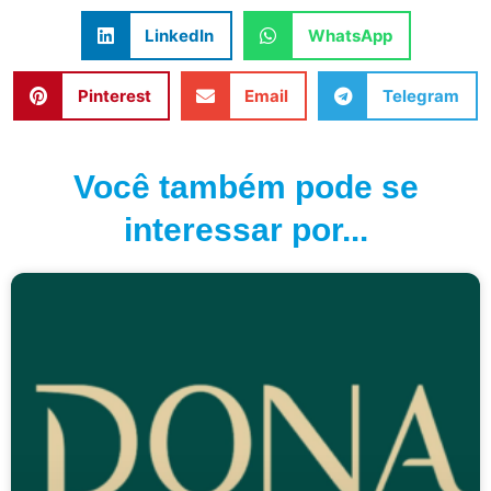
LinkedIn
WhatsApp
Pinterest
Email
Telegram
Você também pode se
interessar por...