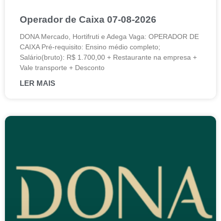
Operador de Caixa 07-08-2026
DONA Mercado, Hortifruti e Adega Vaga: OPERADOR DE
CAIXA Pré-requisito: Ensino médio completo;
Salário(bruto): R$ 1.700,00 + Restaurante na empresa +
Vale transporte + Desconto
LER MAIS