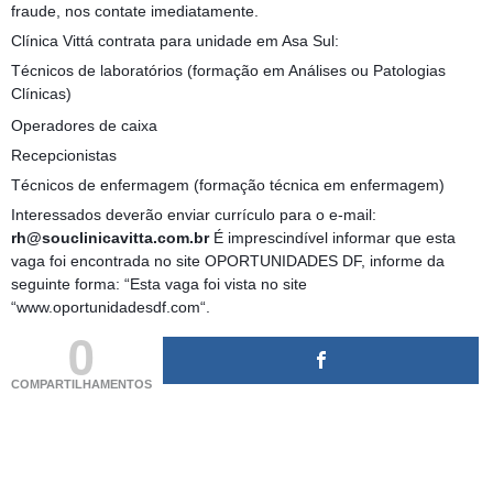
fraude, nos contate imediatamente.
Clínica Vittá contrata para unidade em Asa Sul:
Técnicos de laboratórios (formação em Análises ou Patologias
Clínicas)
Operadores de caixa
Recepcionistas
Técnicos de enfermagem (formação técnica em enfermagem)
Interessados deverão enviar currículo para o e-mail:
rh@souclinicavitta.com.br
É imprescindível informar que esta
vaga foi encontrada no site OPORTUNIDADES DF, informe da
seguinte forma: “Esta vaga foi vista no site
“www.oportunidadesdf.com“.
0
COMPARTILHAMENTOS
(adsbygoogle = window.adsbygoogle || []).push({});
(adsbygoogle = window.adsbygoogle || []).push({});