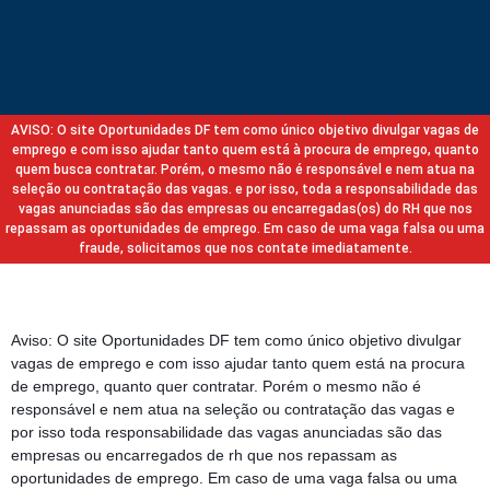
AVISO: O site Oportunidades DF tem como único objetivo divulgar vagas de
emprego e com isso ajudar tanto quem está à procura de emprego, quanto
quem busca contratar. Porém, o mesmo não é responsável e nem atua na
seleção ou contratação das vagas. e por isso, toda a responsabilidade das
vagas anunciadas são das empresas ou encarregadas(os) do RH que nos
repassam as oportunidades de emprego. Em caso de uma vaga falsa ou uma
fraude, solicitamos que nos contate imediatamente.
Aviso: O site Oportunidades DF tem como único objetivo divulgar
vagas de emprego e com isso ajudar tanto quem está na procura
de emprego, quanto quer contratar. Porém o mesmo não é
responsável e nem atua na seleção ou contratação das vagas e
por isso toda responsabilidade das vagas anunciadas são das
empresas ou encarregados de rh que nos repassam as
oportunidades de emprego. Em caso de uma vaga falsa ou uma