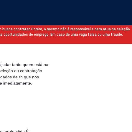
m busca contratar. Porém, o mesmo não é responsável e nem atua na seleção
as oportunidades de emprego. Em caso de uma vaga falsa ou uma fraude,
ajudar tanto quem está na
eleção ou contratação
egados de rh que nos
e imediatamente.
a pretendida É