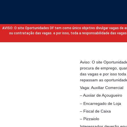
AVISO: O site Oportunidades DF tem como único objetivo divulgar vagas de
ou contratação das vagas. e por isso, toda a responsabilidade das va
Aviso: O site Oportunida
procura de emprego, quan
das vagas e por isso tod
repassam as oportunidade
Vaga: Auxiliar Comercial
– Auxiiar de Açougueiro
– Encarregado de Loja
– Fiscal de Caixa
– Pizzaiolo
Interessados deverão envi