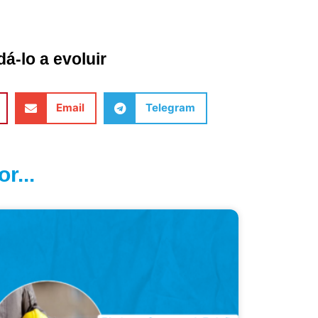
á-lo a evoluir
Email
Telegram
r...