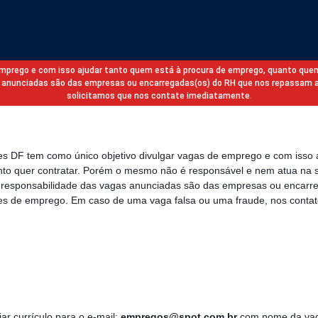
 emprego e com isso ajudar tanto quem está à procura de emprego, quanto que
gas anunciadas são das empresas ou encarregadas(os) do RH que nos repassam 
solicitamos que nos contate imediatamente.
des DF tem como único objetivo divulgar vagas de emprego e com isso 
to quer contratar. Porém o mesmo não é responsável e nem atua na s
a responsabilidade das vagas anunciadas são das empresas ou encarr
s de emprego. Em caso de uma vaga falsa ou uma fraude, nos contat
ar currículo para o e-mail:
empregos@spot.com.br
com nome da vag