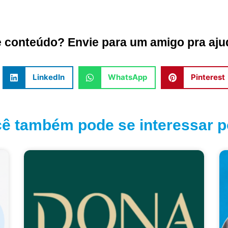
conteúdo? Envie para um amigo pra ajud
LinkedIn
WhatsApp
Pinterest
ê também pode se interessar po