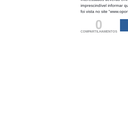
imprescindível informar 
foi vista no site “www.opo
0
COMPARTILHAMENTOS
(adsbygoogle = windo
[]).push({});