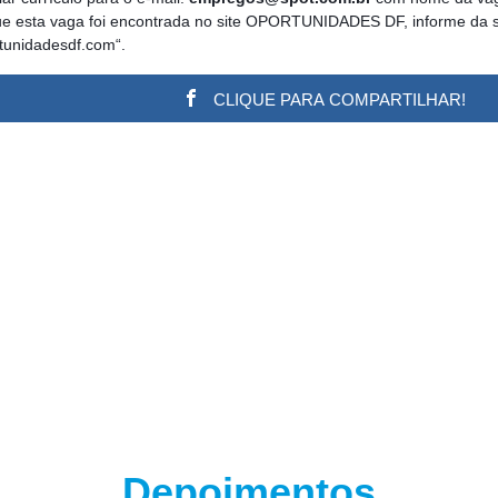
que esta vaga foi encontrada no site OPORTUNIDADES DF, informe da s
rtunidadesdf.com“.
CLIQUE PARA COMPARTILHAR!
w.adsbygoogle || []).push({}); (adsbygoogle = window.a
Depoimentos