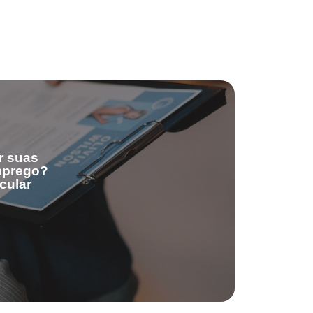
r suas
emprego?
cular