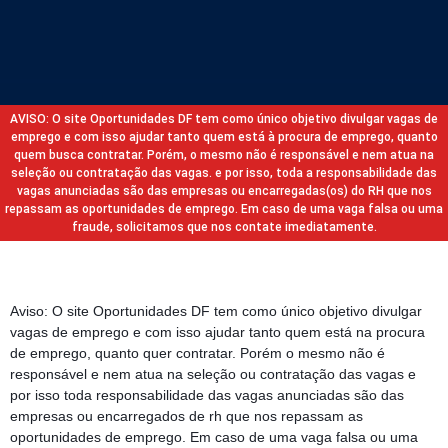
AVISO: O site Oportunidades DF tem como único objetivo divulgar vagas de
emprego e com isso ajudar tanto quem está à procura de emprego, quanto
quem busca contratar. Porém, o mesmo não é responsável e nem atua na
seleção ou contratação das vagas. e por isso, toda a responsabilidade das
vagas anunciadas são das empresas ou encarregadas(os) do RH que nos
repassam as oportunidades de emprego. Em caso de uma vaga falsa ou uma
fraude, solicitamos que nos contate imediatamente.
Aviso: O site Oportunidades DF tem como único objetivo divulgar
vagas de emprego e com isso ajudar tanto quem está na procura
de emprego, quanto quer contratar. Porém o mesmo não é
responsável e nem atua na seleção ou contratação das vagas e
por isso toda responsabilidade das vagas anunciadas são das
empresas ou encarregados de rh que nos repassam as
oportunidades de emprego. Em caso de uma vaga falsa ou uma