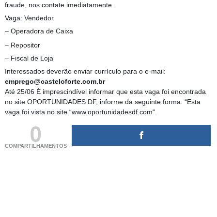
fraude, nos contate imediatamente.
Vaga: Vendedor
– Operadora de Caixa
– Repositor
– Fiscal de Loja
Interessados deverão enviar currículo para o e-mail:
emprego@casteloforte.com.br
Até 25/06 É imprescindível informar que esta vaga foi encontrada
no site OPORTUNIDADES DF, informe da seguinte forma: “Esta
vaga foi vista no site “www.oportunidadesdf.com“.
0
COMPARTILHAMENTOS
(adsbygoogle = window.adsbygoogle || []).push({});
(adsbygoogle = window.adsbygoogle || []).push({});