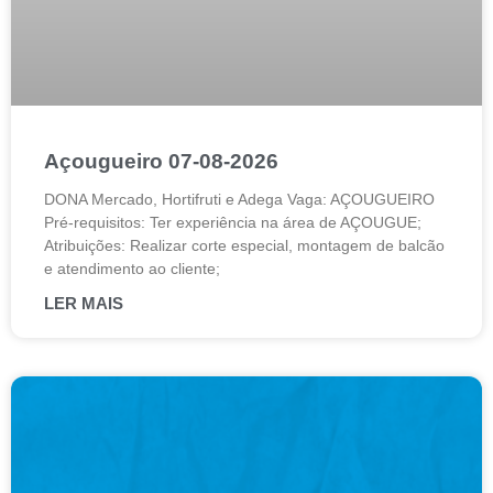
Açougueiro 07-08-2026
DONA Mercado, Hortifruti e Adega Vaga: AÇOUGUEIRO
Pré-requisitos: Ter experiência na área de AÇOUGUE;
Atribuições: Realizar corte especial, montagem de balcão
e atendimento ao cliente;
LER MAIS