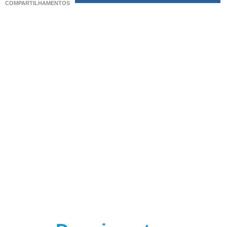
COMPARTILHAMENTOS
(adsbygoogle = window.adsbygoogle || []).push({});
(adsbygoogle = window.adsbygoogle || []).push({});