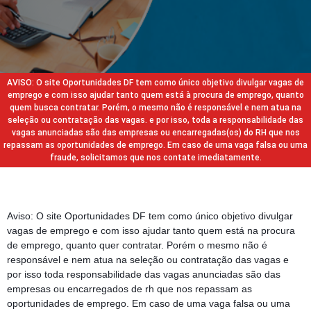
AVISO: O site Oportunidades DF tem como único objetivo divulgar vagas de
emprego e com isso ajudar tanto quem está à procura de emprego, quanto
quem busca contratar. Porém, o mesmo não é responsável e nem atua na
seleção ou contratação das vagas. e por isso, toda a responsabilidade das
vagas anunciadas são das empresas ou encarregadas(os) do RH que nos
repassam as oportunidades de emprego. Em caso de uma vaga falsa ou uma
fraude, solicitamos que nos contate imediatamente.
Aviso: O site Oportunidades DF tem como único objetivo divulgar
vagas de emprego e com isso ajudar tanto quem está na procura
de emprego, quanto quer contratar. Porém o mesmo não é
responsável e nem atua na seleção ou contratação das vagas e
por isso toda responsabilidade das vagas anunciadas são das
empresas ou encarregados de rh que nos repassam as
oportunidades de emprego. Em caso de uma vaga falsa ou uma