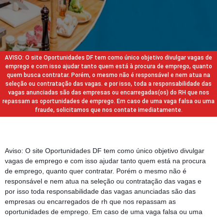
AVISO: O site Oportunidades DF tem como único objetivo divulgar vagas de
emprego e com isso ajudar tanto quem está à procura de emprego, quanto
quem busca contratar. Porém, o mesmo não é responsável e nem atua na
seleção ou contratação das vagas. e por isso, toda a responsabilidade das
vagas anunciadas são das empresas ou encarregadas(os) do RH que nos
repassam as oportunidades de emprego. Em caso de uma vaga falsa ou uma
fraude, solicitamos que nos contate imediatamente.
Aviso: O site Oportunidades DF tem como único objetivo divulgar
vagas de emprego e com isso ajudar tanto quem está na procura
de emprego, quanto quer contratar. Porém o mesmo não é
responsável e nem atua na seleção ou contratação das vagas e
por isso toda responsabilidade das vagas anunciadas são das
empresas ou encarregados de rh que nos repassam as
oportunidades de emprego. Em caso de uma vaga falsa ou uma