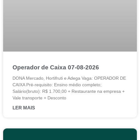
Operador de Caixa 07-08-2026
DONA Mercado, Hortifruti e Adega Vaga: OPERADOR DE
CAIXA Pré-requisito: Ensino médio completo;
Salário(bruto): R$ 1.700,00 + Restaurante na empresa +
Vale transporte + Desconto
LER MAIS