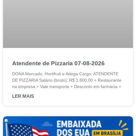
Atendente de Pizzaria 07-08-2026
DONA Mercado, Hortifruti e Adega Cargo: ATENDENTE
DE PIZZARIA Salário (bruto): R$ 1.800,00 + Restaurante
na empresa + Vale transporte + Desconto em farmácia +
LER MAIS