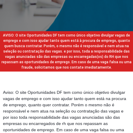
AVISO: O site Oportunidades DF tem como único objetivo divulgar vagas de
emprego e com isso ajudar tanto quem está à procura de emprego, quanto
quem busca contratar. Porém, o mesmo não é responsável e nem atua na
seleção ou contratação das vagas. e por isso, toda a responsabilidade das
vagas anunciadas são das empresas ou encarregadas(os) do RH que nos
repassam as oportunidades de emprego. Em caso de uma vaga falsa ou uma
fraude, solicitamos que nos contate imediatamente.
Aviso: O site Oportunidades DF tem como único objetivo divulgar
vagas de emprego e com isso ajudar tanto quem está na procura
de emprego, quanto quer contratar. Porém o mesmo não é
responsável e nem atua na seleção ou contratação das vagas e
por isso toda responsabilidade das vagas anunciadas são das
empresas ou encarregados de rh que nos repassam as
oportunidades de emprego. Em caso de uma vaga falsa ou uma