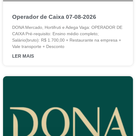
Operador de Caixa 07-08-2026
DONA Mercado, Hortifruti e Adega Vaga: OPERADOR DE
CAIXA Pré-requisito: Ensino médio completo;
Salário(bruto): R$ 1.700,00 + Restaurante na empresa +
Vale transporte + Desconto
LER MAIS