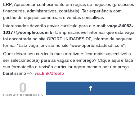
ERP; Apresentar conhecimento em regras de negócios (processos
financeiros, administrativos, contábeis); Ter experiência com
gestão de equipes comerciais e vendas consultivas.
Interessados deverão enviar currículo para o e-mail:
vaga-84083-
10177@compleo.com.br
É imprescindível informar que esta vaga
foi encontrada no site OPORTUNIDADES DF, informe da seguinte
forma: “Esta vaga foi vista no site “www.oportunidadesdf.com“.
Quer deixar seu currículo mais atrativo e ficar mais suscecítivel a
ser selecionado(a) para as vagas de emprego? Clique aqui e faça
sua formatação e revisão curricular agora mesmo por um preço
baratissímo –>
wa.link/1fcol5
0
COMPARTILHAMENTOS
(adsbygoogle = window.adsbygoogle || []).push({});
(adsbygoogle = window.adsbygoogle || []).push({});