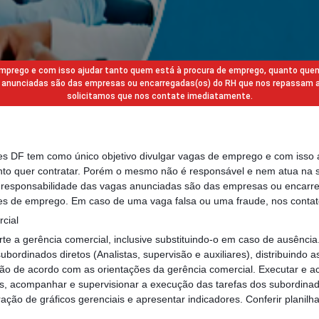
 emprego e com isso ajudar tanto quem está à procura de emprego, quanto que
gas anunciadas são das empresas ou encarregadas(os) do RH que nos repassam 
solicitamos que nos contate imediatamente.
des DF tem como único objetivo divulgar vagas de emprego e com isso 
to quer contratar. Porém o mesmo não é responsável e nem atua na s
a responsabilidade das vagas anunciadas são das empresas ou encarr
s de emprego. Em caso de uma vaga falsa ou uma fraude, nos contat
cial
e a gerência comercial, inclusive substituindo-o em caso de ausênci
subordinados diretos (Analistas, supervisão e auxiliares), distribuindo a
ão de acordo com as orientações da gerência comercial. Executar e 
es, acompanhar e supervisionar a execução das tarefas dos subordinado
ação de gráficos gerenciais e apresentar indicadores. Conferir planilh