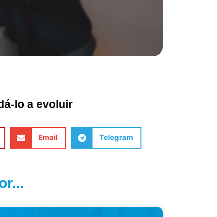
á-lo a evoluir
Email
Telegram
r...