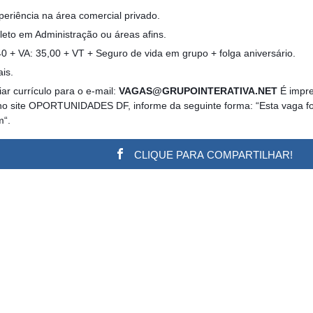
periência na área comercial privado.
eto em Administração ou áreas afins.
 + VA: 35,00 + VT + Seguro de vida em grupo + folga aniversário.
is.
ar currículo para o e-mail:
VAGAS@GRUPOINTERATIVA.NET
É impre
no site OPORTUNIDADES DF, informe da seguinte forma: “Esta vaga foi 
m“.
CLIQUE PARA COMPARTILHAR!
w.adsbygoogle || []).push({}); (adsbygoogle = window.a