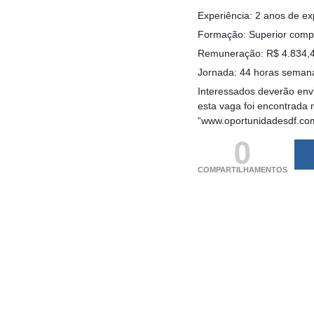
Experiência: 2 anos de ex
Formação: Superior compl
Remuneração: R$ 4.834,40
Jornada: 44 horas semana
Interessados deverão envi
esta vaga foi encontrada 
“www.oportunidadesdf.co
0
COMPARTILHAMENTOS
(adsbygoogle = windo
[]).push({});