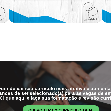
uer deixar seu currículo mais atrativo e aumenta
ances de ser selecionado(a) para as vagas de 
Clique aqui e faça sua formatação e revisão curri
QUERO TER UM CURRÍCULO IDEAL