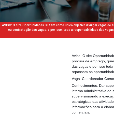
AVISO: O site Oportunidades DF tem como único objetivo divulgar vagas de
ou contratação das vagas. e por isso, toda a responsabilidade das va
Aviso: O site Oportunida
procura de emprego, quan
das vagas e por isso tod
repassam as oportunidade
Vaga: Coordenador Comer
Conhecimentos: Dar suport
interna administrativa de 
supervisionando a execuç
estratégicas das atividad
informações para a elabor
comerciais.