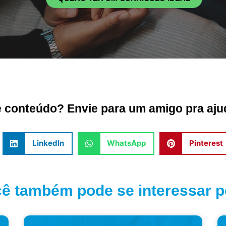
conteúdo? Envie para um amigo pra ajud
LinkedIn
WhatsApp
Pinterest
ê também pode se interessar po