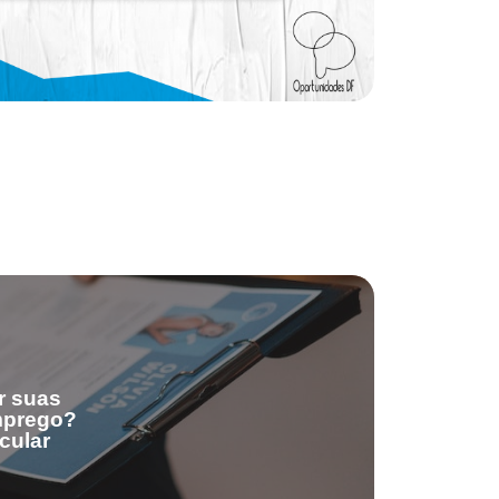
r suas
emprego?
cular